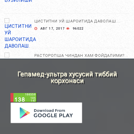
ЦИСТИТНИ УЙ ШАРОИТИДА ДАВОЛАШ....
АВГ 17, 2017
96022
РАСТОРОПША ЧИНДАН ХАМ ФОЙДАЛИМИ?...
АПР 25, 2021
84722
Гепамед-ультра хусусий тиббий
корхонаси
ХОМИЛА ЖИНСИНИ АНИҚЛАШНИНГ
НОСТАНДАРТ УСУЛЛАРИ....
АВГ 22, 2017
83733
ХОМИЛА МУДДАТИНИ АНИҚЛАШНИНГ
ҚАНДАЙ УСУЛЛАР БОР?...