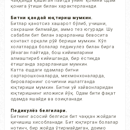
чаққанда қашиган пайтда унинг қонини одам
қонига ўтиши билан характерланади.
Битни қандай юқтириш мумкин.
Битлар қанотсиз хашарот бўлиб, учишни,
сакрашни билмайди, аммо тез югуради. Шу
сабабли бит билан зарарланиш бевосита
контакт орқали рўй бериши мумкин. Кўп
холатларда болалар педикулёз билан бирга
ўйнаган пайтида, бош кийимларини
алмаштириб кийишганда, бир ёстиқда
ётишганда зарарланиши мумкин.
Катта ёшдаги одамлар битни
сартарошхоналарда, мехмонхоналарда,
бировларнинг сочиғини ишлатганда
юқтириши мумкин. Битни уй хайвонларидан
юқтиришнинг иложиси йўқ. Одам бити фақат
одамда яшайди ва озиқланади.
Педикулёз белгилари.
Битнинг асосий белгиси бит чаққан жойдаги
қичишиш хисобланади. Бит юқтирган болалар
нотинч, бир жойда ўтирмайдиган, доимо