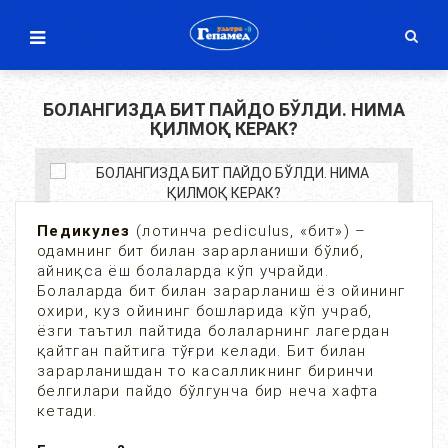
БОЛАНГИЗДА БИТ ПАЙДО БЎЛДИ. НИМА
ҚИЛМОҚ КЕРАК?
Педикулез
(лотинча pediculus, «бит») –
одамнинг бит билан зарарланиши бўлиб,
айниқса ёш болаларда кўп учрайди.
Болаларда бит билан зарарланиш ёз ойининг
охири, куз ойининг бошларида кўп учраб,
ёзги таътил пайтида болаларнинг лагердан
қайтган пайтига тўғри келади. Бит билан
зарарланишдан то касалликнинг биринчи
белгилари пайдо бўлгунча бир неча хафта
кетади.