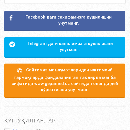
Facebook даги сахифамизга қўшилишни
унутманг.
Telegram даги каналимизга қўшилишни
унутманг.
Сайтимиз маълумотларидан ижтимоий
тармоқларда фойдаланилган тақдирда манба
сифатида www.gepamed.uz сайтидан олинди деб
кўрсатишни унутманг.
КЎП ЎҚИЛГАНЛАР