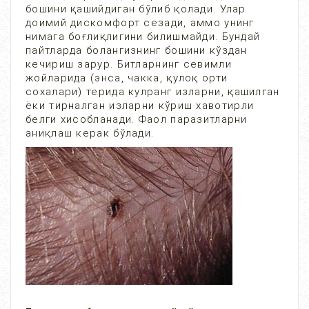
бошини қашийдиган бўлиб қолади. Улар
доимий дискомфорт сезади, аммо унинг
нимага боғлиқлигини билишмайди. Бундай
пайтларда болангизнинг бошини кўздан
кечириш зарур. Битларнинг севимли
жойларида (энса, чакка, қулоқ орти
сохалари) терида кулранг изларни, қашилган
ёки тирналган изларни кўриш хавотирли
белги хисобланади. Фаол паразитларни
аниқлаш керак бўлади.