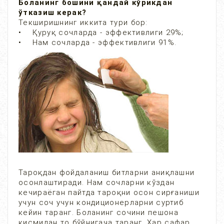
Боланинг бошини қандай кўрикдан
ўтказиш керак?
Текширишнинг иккита тури бор:
• Қуруқ сочларда - эффективлиги 29%;
• Нам сочларда - эффективлиги 91%.
Тароқдан фойдаланиш битларни аниқлашни
осонлаштиради. Нам сочларни кўздан
кечираёган пайтда тароқни осон сирғаниши
учун соч учун кондиционерларни суртиб
кейин таранг. Боланинг сочини пешона
кисмидан то бўйнигача таранг. Хар сафар