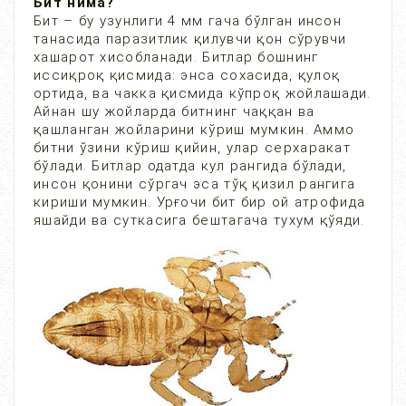
Бит нима?
Бит – бу узунлиги 4 мм гача бўлган инсон
танасида паразитлик қилувчи қон сўрувчи
хашарот хисобланади. Битлар бошнинг
иссиқроқ қисмида: энса сохасида, қулоқ
ортида, ва чакка қисмида кўпроқ жойлашади.
Айнан шу жойларда битнинг чаққан ва
қашланган жойларини кўриш мумкин. Аммо
битни ўзини кўриш қийин, улар серхаракат
бўлади. Битлар одатда кул рангида бўлади,
инсон қонини сўргач эса тўқ қизил рангига
кириши мумкин. Урғочи бит бир ой атрофида
яшайди ва суткасига бештагача тухум қўяди.