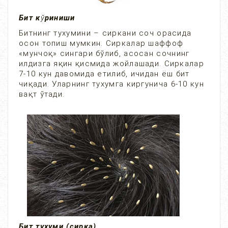
Бит к
ў
риниши
Битнинг тухумини – сиркани соч орасида
осон топиш мумкин. Сиркалар шаффоф
«мунчоқ» сингари бўлиб, асосан сочнинг
илдизга яқин қисмида жойлашади. Сиркалар
7-10 кун давомида етилиб, ичидан ёш бит
чиқади. Уларнинг тухумга киргунича 6-10 кун
вақт ўтади.
Бит тухуми (сирка)