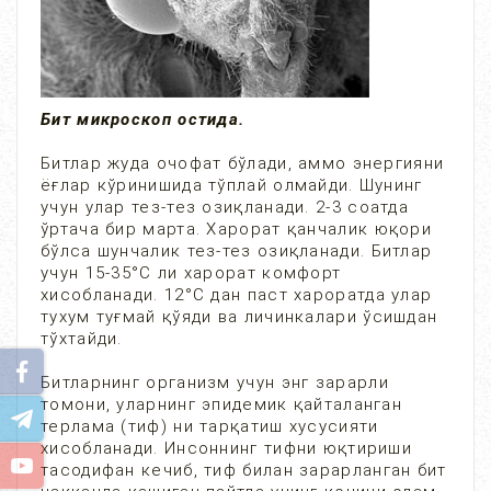
Бит микроскоп остида.
Битлар жуда очофат бўлади, аммо энергияни
ёғлар кўринишида тўплай олмайди. Шунинг
учун улар тез-тез озиқланади. 2-3 соатда
ўртача бир марта. Харорат қанчалик юқори
бўлса шунчалик тез-тез озиқланади. Битлар
учун 15-35°С ли харорат комфорт
хисобланади. 12°С дан паст хароратда улар
тухум туғмай қўяди ва личинкалари ўсишдан
тўхтайди.
Битларнинг организм учун энг зарарли
томони, уларнинг эпидемик қайталанган
терлама (тиф) ни тарқатиш хусусияти
хисобланади. Инсоннинг тифни юқтириши
тасодифан кечиб, тиф билан зарарланган бит