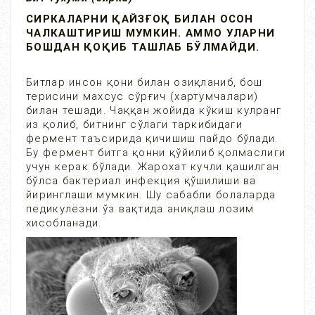
СИРКАЛАРНИ ҚАЙЗҒОҚ БИЛАН ОСОН
ЧАЛКАШТИРИШ МУМКИН. АММО УЛАРНИ
БОШДАН ҚОҚИБ ТАШЛАБ БЎЛМАЙДИ.
Битлар инсон қони билан озиқланиб, бош
терисини махсус сўрғич (хартумчалари)
билан тешади. Чаққан жойида кўкиш кулранг
из қолиб, битнинг сўлаги таркибидаги
фермент таъсирида қичишиш пайдо бўлади.
Бу фермент битга қонни қўйилиб қолмаслиги
учун керак бўлади. Жарохат кучли қашилган
бўлса бактериал инфекция қўшилиши ва
йиринглаши мумкин. Шу сабабли болаларда
педикулёзни ўз вақтида аниқлаш лозим
хисобланади.