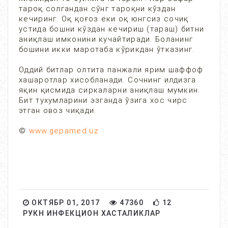
тароқ солгандан сўнг тароқни кўздан
кечиринг. Оқ қоғоз ёки оқ юнгсиз сочиқ
устида бошни кўздан кечириш (тараш) битни
аниқлаш имконини кучайтиради. Боланинг
бошини икки маротаба кўрикдан ўтказинг.
Оддий битлар олтита панжали ярим шаффоф
хашаротлар хисобланади. Сочнинг илдизга
яқин қисмида сиркаларни аниқлаш мумкин.
Бит тухумларини эзганда ўзига хос чирс
этган овоз чиқади.
©
www.gepamed.uz
ОКТЯБР 01, 2017
47360
12
РУКН ИНФЕКЦИОН ХАСТАЛИКЛАР