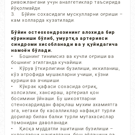
ривожлангани учун аналгетиклар таъсирида
йўқолмайди.
3. Бўйин сохасидаги мускулларни оғриши –
кам холларда кузатилади.
Бўйин остеохондрозининг алохида бир
кўриниши бўлиб, умуртқа артерияси
синдроми хисобланади ва у қуйидагича
намоён бўлади.
• Бошнинг тинимсиз ва кучли оғриши ва
бошнинг эгилганда кучайиши.
• Кўрув ўткирлигини бузилиши, иккиланиш,
кўз атрофида мушакларни учиши, кўзни
қуриши ва ачишиши.
• Кўкрак қафаси сохасида оғриқ,
холсизлик, хансираш, артериал қон
босимини ўйнаши. Бу шикоятларни
стенокардиядан фарқлаш мухим ахамиятга
эга, негаки бу касалликлар нафақат турли
дорилар билан балки турли мутахасислар
томонидан даволанади.
• Қисқа муддатли эшитишни бузилиши –
қулоқларни шанғиллаши, бош айланиши ва