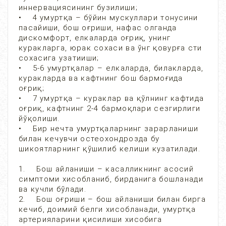
иннервациясининг бузилиши;
• 4 умуртқа – бўйин мускуллари тонусини
пасайиши, бош оғриши, нафас олганда
дискомфорт, елкаларда оғриқ, унинг
куракларга, юрак сохаси ва ўнг қовурға сти
сохасига узатииши;
• 5-6 умуртқалар – елкаларда, билакларда,
куракларда ва кафтнинг бош бармоғида
оғриқ;
• 7 умуртқа – кураклар ва қўлнинг кафтида
оғриқ, кафтнинг 2-4 бармоқлари сезгирлиги
йўқолиши.
• Бир нечта умуртқаларнинг зарарланиши
билан кечувчи остеохондрозда бу
шикоятларнинг қўшилиб келиши кузатилади.
1. Бош айланиши – касалликнинг асосий
симптоми хисобланиб, бирданига бошланади
ва кучли бўлади.
2. Бош оғриши – бош айланиши билан бирга
кечиб, доимий белги хисобланади, умуртқа
артерияларини қисилиши хисобига