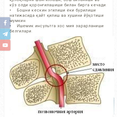
кўз олди қоронғилашиши билан бирга кечади.
• Бошни кескин эгилиши ёки бурилиши
натижасида қайт қилиш ва хушини йўқотиши
мумкин.
• Ишемик инсультга хос мия зарарланиши
белгилари.