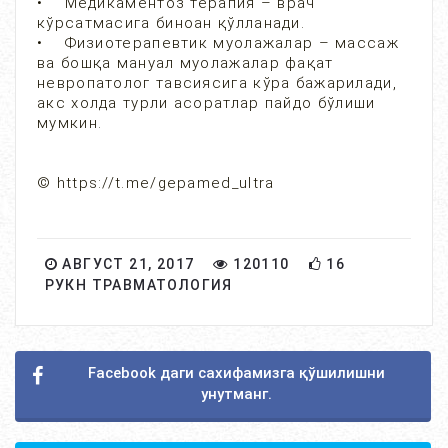
• Медикаментоз терапия – врач
кўрсатмасига биноан қўлланади.
• Физиотерапевтик муолажалар – массаж
ва бошқа мануал муолажалар фақат
невропатолог тавсиясига кўра бажарилади,
акс холда турли асоратлар пайдо бўлиши
мумкин.
© https://t.me/gepamed_ultra
АВГУСТ 21, 2017
120110
16
РУКН ТРАВМАТОЛОГИЯ
Facebook даги сахифамизга қўшилишни
унутманг.