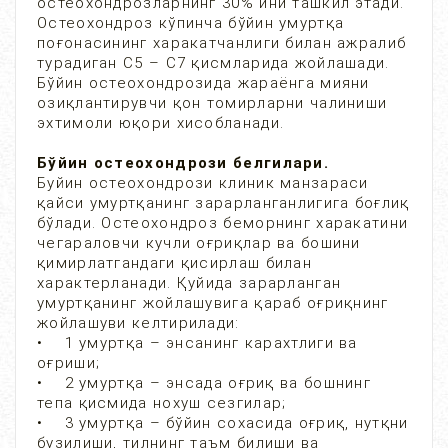
остеохондрозларнинг 30% ини ташкил этади.
Остеохондроз кўпинча бўйин умуртқа
поғонасининг харакатчанлиги билан ажралиб
турадиган С5 – С7 қисмларида жойлашади.
Бўйин остеохондрозида жараёнга мияни
озиқлантирувчи қон томирларни чалиниши
эхтимоли юқори хисобланади.
Бўйин остеохондрози белгилари.
Буйин остеохондрози клиник манзараси
қайси умуртқанинг зарарланганлигига боғлиқ
бўлади. Остеохондроз беморнинг харакатини
чегараловчи кучли оғриқлар ва бошини
қимирлатгандаги қисирлаш билан
характерланади. Қуйида зарарланган
умуртқанинг жойлашувига қараб оғриқнинг
жойлашуви келтирилади:
• 1 умуртқа – энсанинг карахтлиги ва
оғриши;
• 2 умуртқа – энсада оғриқ ва бошнинг
тепа қисмида нохуш сезгилар;
• 3 умуртқа – бўйин сохасида оғриқ, нутқни
бузилиши, тилнинг таъм билиши ва