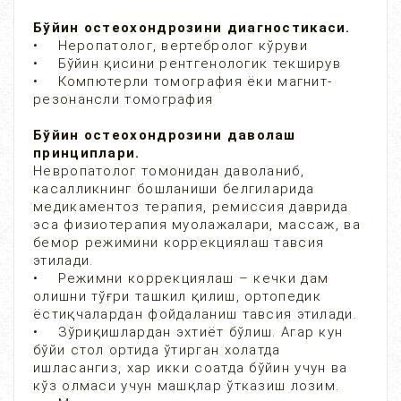
Бўйин остеохондрозини диагностикаси.
• Неропатолог, вертебролог кўруви
• Бўйин қисини рентгенологик текширув
• Компютерли томография ёки магнит-
резонансли томография
Бўйин остеохондрозини даволаш
принциплари.
Невропатолог томонидан даволаниб,
касалликнинг бошланиши белгиларида
медикаментоз терапия, ремиссия даврида
эса физиотерапия муолажалари, массаж, ва
бемор режимини коррекциялаш тавсия
этилади.
• Режимни коррекциялаш – кечки дам
олишни тўғри ташкил қилиш, ортопедик
ёстиқчалардан фойдаланиш тавсия этилади.
• Зўриқишлардан эхтиёт бўлиш. Агар кун
бўйи стол ортида ўтирган холатда
ишласангиз, хар икки соатда бўйин учун ва
кўз олмаси учун машқлар ўтказиш лозим.