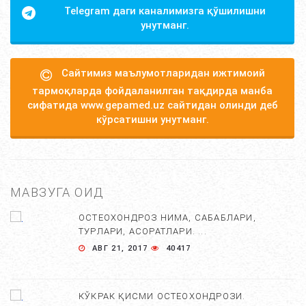
Telegram даги каналимизга қўшилишни
унутманг.
Сайтимиз маълумотларидан ижтимоий
тармоқларда фойдаланилган тақдирда манба
сифатида www.gepamed.uz сайтидан олинди деб
кўрсатишни унутманг.
МАВЗУГА ОИД
ОСТЕОХОНДРОЗ НИМА, САБАБЛАРИ,
ТУРЛАРИ, АСОРАТЛАРИ. ...
АВГ 21, 2017
40417
КЎКРАК ҚИСМИ ОСТЕОХОНДРОЗИ.