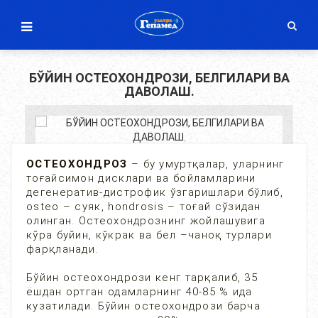
БЎЙИН ОСТЕОХОНДРОЗИ, БЕЛГИЛАРИ ВА
ДАВОЛАШ.
ОСТЕОХОНДРОЗ
– бу умуртқалар, уларнинг
тоғайсимон дисклари ва бойламларини
дегенератив-дистрофик ўзгаришлари бўлиб,
osteo – суяк, hondrosis – тоғай сўзидан
олинган. Остеохондрознинг жойлашувига
кўра буйин, кўкрак ва бел –чаноқ турлари
фарқланади.
Бўйин остеохондрози кенг тарқалиб, 35
ёшдан ортган одамларнинг 40-85 % ида
кузатилади. Бўйин остеохондрози барча