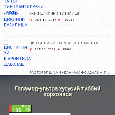
ХАЙЗ ЦИКЛИНИ БУЗИЛИШИ...
ОКТ 19, 2017
103236
ЦИСТИТНИ УЙ ШАРОИТИДА ДАВОЛАШ....
АВГ 17, 2017
95967
РАСТОРОПША ЧИНДАН ХАМ ФОЙДАЛИМИ?...
АПР 25, 2021
84625
Гепамед-ультра хусусий тиббий
корхонаси
ХОМИЛА ЖИНСИНИ АНИҚЛАШНИНГ
НОСТАНДАРТ УСУЛЛАРИ....
АВГ 22, 2017
83693