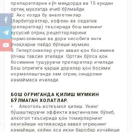
препаратларни кўп миқдорда ва 15 кундан
ортиқ мухлатда ичиб бўлмайди.
2. Акс холда бу аналгетиклар
(барбитуратлар, кофеин ва седатив
препаратлар) таъсирида бош миянинг
хусусий оғриқ рецепторларини
тормозланиши ва дори хисобига янги
ўчоқларни пайдо бўлиши мумкин.
3. Гипертониклар учун аввал қон босимини
ўлчаш тавсия этилади. Ортган бўлса қон
босимини тушурувчи препаратлар ичилади.
Бош оғриғига қарши дорилар қон босими
нормаллашганда хам оғриқ синдроми
камаймаса ичилади.
БОШ ОҒРИГАНДА ҚИЛИШ МУМКИН
БЎЛМАГАН ХОЛАТЛАР.
• Алкоголь истеъмол қилиш. Унинг
бўшаштирувчи эффекти вақтинчалик бўлиб,
алкогол таъсирида қон томирларнинг
кенгайиши натижасида аввал оғриқнинг
камайиши, кейин эса икки баробар кучайиши