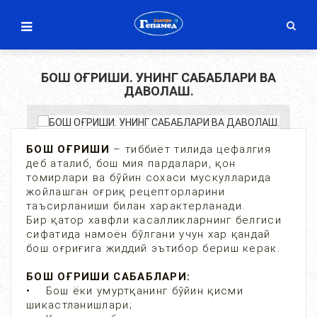
БОШ ОҒРИШИ. УНИНГ САБАБЛАРИ ВА
ДАВОЛАШ.
БОШ ОҒРИШИ
– тиббиёт тилида цефалгия
деб аталиб, бош мия пардалари, қон
томирлари ва бўйин сохаси мускулларида
жойлашган оғриқ рецепторларини
таъсирланиши билан характерланади.
Бир қатор хавфли касалликларнинг белгиси
сифатида намоён бўлгани учун хар қандай
бош оғриғига жиддий эътибор бериш керак.
БОШ ОҒРИШИ САБАБЛАРИ:
• Бош ёки умуртқанинг бўйин қисми
шикастланишлари;