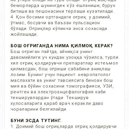
беморларда шунингдек кўз ёшланиши, бурун
битиши ва пешонасини терлаши кузатилади.
4. Қон босими ортгандаги оғриқ: у доимий,
ўтмас, босувчи ва баъзан пульсацион
бўлади. Оғриқлар кўпинча энса сохасида
жойлашади.
БОШ ОҒРИГАНДА НИМА ҚИЛМОҚ КЕРАК?
Бош оғриган пайтда, айниқса унинг
давомийлиги уч кундан узоққа чўзилса, турли
хил оғриқ қолдирувчи препаратлар истеъмол
қилмасдан, бош оғриши сабабини аниқлаш
лозим. Бунинг учун пациент: невропатолог
маслахати ва унинг тавсиясига биноан бош
мия ва бўйин сохасини томографияси, УЗИ,
рентген ва электроэнцефалогафия каби
текширувлардан ўтади. Текширув
хулосаларига қараб врач керакли даво
чораларини белгилайди.
БУНИ ЭСДА ТУТИНГ.
1. Доимий бош оғриқларда оғриқ қолдирувчи