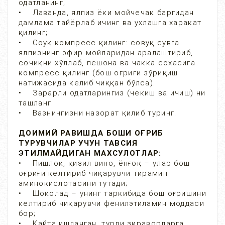
одатланинг;
• Лаванда, ялпиз ёки мойчечак баргидан
дамлама тайёрлаб ичинг ва ухлашга харакат
қилинг;
• Соуқ компресс қилинг: совуқ сувга
ялпизнинг эфир мойларидан аралаштириб,
сочиқни хўллаб, пешона ва чакка сохасига
компресс қилинг (бош оғриғи зўриқиш
натижасида келиб чиққан бўлса).
• Зарарли одатларингиз (чекиш ва ичиш) ни
ташланг.
• Вазнингизни назорат қилиб туринг.
ДОИМИЙ РАВИШДА БОШИ ОҒРИБ
ТУРУВЧИЛАР УЧУН ТАВСИЯ
ЭТИЛМАЙДИГАН МАХСУЛОТЛАР:
• Пишлок, қизил вино, ёнғоқ – улар бош
оғриғи келтириб чиқарувчи тирамин
аминокислотасини тутади;
• Шоколад – унинг таркибида бош оғришини
келтириб чиқарувчи фенилэтиламин моддаси
бор;
• Қайта ишланган, турли зираворларга,