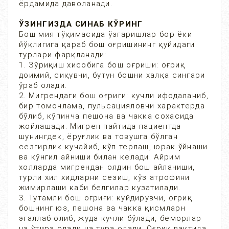
ёрдамида даволанади.
ЎЗИНГИЗДА СИНАБ КЎРИНГ
Бош мия тўқимасида ўзгаришлар бор ёки
йўқлигига қараб бош оғришининг қуйидаги
турлари фарқланади:
1. Зўриқиш хисобига бош оғриши: оғриқ
доимий, сиқувчи, бутун бошни халқа сингари
ўраб олади.
2. Мигрендаги бош оғриги: кучли ифодаланиб,
бир томонлама, пульсацияловчи характерда
бўлиб, кўпинча пешона ва чакка сохасида
жойлашади. Мигрен пайтида пациентда
шунингдек, ёруғлик ва товушга бўлган
сезгирлик кучайиб, кўп терлаш, юрак ўйнаши
ва кўнгил айниши билан келади. Айрим
холларда мигрендан олдин бош айланиши,
турли хил хидларни сезиш, кўз атрофини
жимирлаши каби белгилар кузатилади.
3. Тутамли бош оғриғи: куйдирувчи, оғриқ
бошнинг юз, пешона ва чакка қисмларн
эгаллаб олиб, жуда кучли бўлади, беморлар
на ўтира олади на тура олади. Оғриқ вақтида