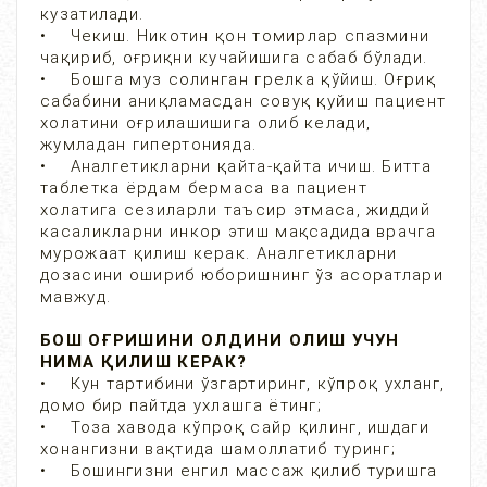
кузатилади.
• Чекиш. Никотин қон томирлар спазмини
чақириб, оғриқни кучайишига сабаб бўлади.
• Бошга муз солинган грелка қўйиш. Оғриқ
сабабини аниқламасдан совуқ қуйиш пациент
холатини оғрилашишига олиб келади,
жумладан гипертонияда.
• Аналгетикларни қайта-қайта ичиш. Битта
таблетка ёрдам бермаса ва пациент
холатига сезиларли таъсир этмаса, жиддий
касаликларни инкор этиш мақсадида врачга
мурожаат қилиш керак. Аналгетикларни
дозасини ошириб юборишнинг ўз асоратлари
мавжуд.
БОШ ОҒРИШИНИ ОЛДИНИ ОЛИШ УЧУН
НИМА ҚИЛИШ КЕРАК?
• Кун тартибини ўзгартиринг, кўпроқ ухланг,
домо бир пайтда ухлашга ётинг;
• Тоза хавода кўпроқ сайр қилинг, ишдаги
хонангизни вақтида шамоллатиб туринг;
• Бошингизни енгил массаж қилиб туришга