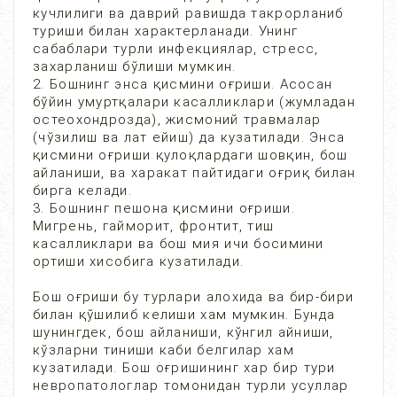
кучлилиги ва даврий равишда такрорланиб
туриши билан характерланади. Унинг
сабаблари турли инфекциялар, стресс,
захарланиш бўлиши мумкин.
2. Бошнинг энса қисмини оғриши. Асосан
бўйин умуртқалари касалликлари (жумладан
остеохондрозда), жисмоний травмалар
(чўзилиш ва лат ейиш) да кузатилади. Энса
қисмини оғриши қулоқлардаги шовқин, бош
айланиши, ва харакат пайтидаги оғриқ билан
бирга келади.
3. Бошнинг пешона қисмини оғриши.
Мигрень, гайморит, фронтит, тиш
касалликлари ва бош мия ичи босимини
ортиши хисобига кузатилади.
Бош оғриши бу турлари алохида ва бир-бири
билан қўшилиб келиши хам мумкин. Бунда
шунингдек, бош айланиши, кўнгил айниши,
кўзларни тиниши каби белгилар хам
кузатилади. Бош оғришининг хар бир тури
невропатологлар томонидан турли усуллар