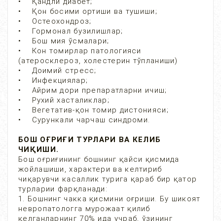
• Қандли диабет;
• Қон босими ортиши ва тушиши;
• Остеохондроз;
• Гормонал бузилишлар;
• Бош мия ўсмалари;
• Кон томирлар патологияси
(атеросклероз, холестерин тўпланиши)
• Доимий стресс;
• Инфекциялар;
• Айрим дори препаратларни ичиш;
• Рухий хасталиклар;
• Вегетатив-қон томир дистонияси;
• Сурункали чарчаш синдроми.
БОШ ОҒРИҒИ ТУРЛАРИ ВА КЕЛИБ
ЧИҚИШИ.
Бош оғриғининг бошнинг қайси қисмида
жойлашиши, характери ва келтириб
чиқарувчи касаллик турига қараб бир қатор
турларии фарқланади:
1. Бошнинг чакка қисмини оғриши. Бу шикоят
невропатологга мурожаат қилиб
қелганларнинг 70% ида учраб, ўзининг