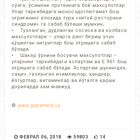
сўяга, ўсимлик протеинига бой махсулотлар.
Улар таркибидаги моносодоглютамат бош
оғриғининг алохида тури «хитой ресторани
синдроми» га сабаб бўлиши мумкин;
• Тузланган, дудланган сосиска ва колбаса
махсулотлари – уларга ранг бериш учун
қўшилган нитритлар бош оғришига сабаб
бўлади.
• Шакар ўрнини босувчи махсулотлар –
уларнинг таркибидаги аспартам ва Е 961 бош
оғришига сабаб бўлади. Аспартам шунингдек,
сақич, газланган ичимликлар, қандлар,
йогуртлар, витаминлар ва йўталга қарши
дориларда хам мавжуд.
©
www.gepamed.uz
ФЕВРАЛ 06, 2018
59803
14