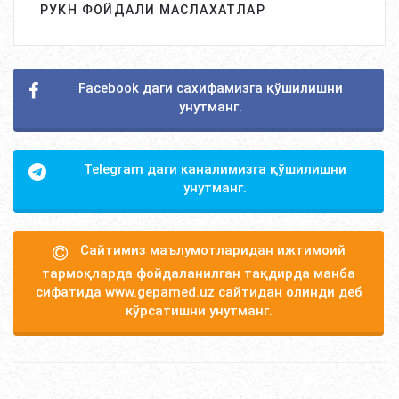
РУКН ФОЙДАЛИ МАСЛАХАТЛАР
Facebook даги сахифамизга қўшилишни
унутманг.
Telegram даги каналимизга қўшилишни
унутманг.
Сайтимиз маълумотларидан ижтимоий
тармоқларда фойдаланилган тақдирда манба
сифатида www.gepamed.uz сайтидан олинди деб
кўрсатишни унутманг.