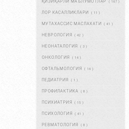
ҚИЗИҚАРЛИ МАЪЛУМОТЛАР
( 167 )
ФЕВ 06, 2018
59826
ЛОР КАСАЛЛИКЛАРИ
( 11 )
МУТАХАССИС МАСЛАХАТИ
ХОМИЛАДОРЛИКДА БОЛА
( 41 )
ТУШИШИ ХАВФИ.
НЕВРОЛОГИЯ
БЕЛГИЛАРИ ВА
( 42 )
САБАБЛАРИ....
НЕОНАТАЛОГИЯ
( 3 )
АВГ 17, 2017
52867
ОНКОЛОГИЯ
( 14 )
БОЛАНГИЗДА БИТ ПАЙДО
БЎЛДИ. НИМА ҚИЛМОҚ
ОФТАЛЬМОЛОГИЯ
( 16 )
КЕРАК? ...
ПЕДИАТРИЯ
( 1 )
ОКТ 01, 2017
47344
ПРОФИЛАКТИКА
( 8 )
БЎЙИН ЛИМФА ТУГУНЛАРИ
НЕГА КАТТАЛАШАДИ?...
ПСИХИАТРИЯ
( 15 )
МАР 21, 2020
47207
ПСИХОЛОГИЯ
( 41 )
РЕВМАТОЛОГИЯ
( 8 )
ПОЛИАРТРИТ. ТУРЛАРИ.