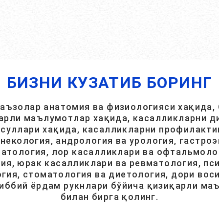
БИЗНИ КУЗАТИБ БОРИНГ
 аъзолар анатомия ва физиологияси хақида, 
арли маълумотлар хақида, касалликларни ди
суллари хақида, касалликларни профилакти
инекология, андрология ва урология, гастроэ
атология, лор касалликлари ва офтальмолог
ия, юрак касалликлари ва ревматология, пси
гия, стоматология ва диетология, дори вос
тиббий ёрдам рукнлари бўйича қизиқарли ма
билан бирга қолинг.