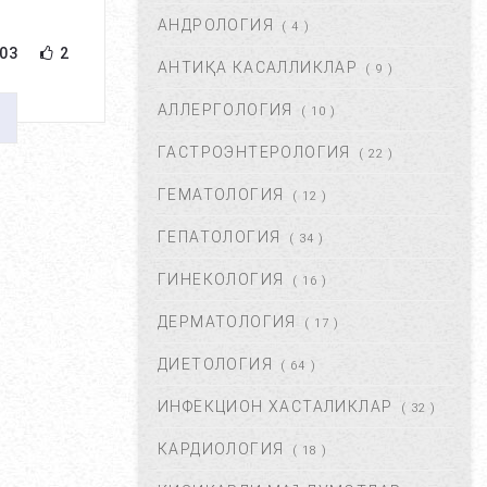
АНДРОЛОГИЯ
АВГ 22, 2017
83718
( 4 )
03
2
АНТИҚА КАСАЛЛИКЛАР
( 9 )
ХОМИЛА МУДДАТИНИ
АНИҚЛАШНИНГ ҚАНДАЙ
АЛЛЕРГОЛОГИЯ
( 10 )
УСУЛЛАР БОР?...
АВГ 22, 2017
77425
ГАСТРОЭНТЕРОЛОГИЯ
( 22 )
ГЕМАТОЛОГИЯ
( 12 )
ЧАП ҚОРИН СОХАСИ НИМА
САБАБДАН ОҒРИЙДИ? ...
ГЕПАТОЛОГИЯ
( 34 )
НОЯ 13, 2017
64173
ГИНЕКОЛОГИЯ
( 16 )
ДЕРМАТОЛОГИЯ
( 17 )
БОШ МИЯ САРАТОНИНИ
БИРИНЧИ БЕЛГИЛАРИ. ...
ДИЕТОЛОГИЯ
( 64 )
НОЯ 24, 2017
60935
ИНФЕКЦИОН ХАСТАЛИКЛАР
( 32 )
КАРДИОЛОГИЯ
( 18 )
БОШ ОҒРИШИ. УНИНГ
САБАБЛАРИ ВА ДАВОЛАШ. ...