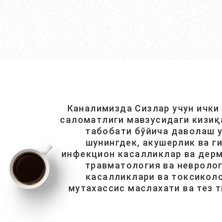
Каналимизда Сизлар учун ички
саломатлиги мавзусидаги кизиқ
табобати бўйича даволаш у
шунингдек, акушерлик ва г
инфекцион касалликлар ва дерм
травматология ва невролог
касалликлари ва токсиколо
мутахассис маслахати ва тез 