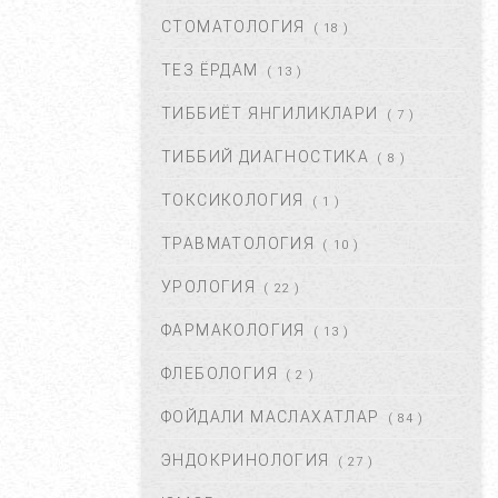
ДАВОЛАШ....
СТОМАТОЛОГИЯ
( 18 )
СЕН 02, 2017
44669
ТЕЗ ЁРДАМ
( 13 )
ТИББИЁТ ЯНГИЛИКЛАРИ
( 7 )
БАЧАДОН МИОМАСИ,
САБАБЛАРИ, БЕЛГИЛАРИ ВА
ТИББИЙ ДИАГНОСТИКА
( 8 )
ДАВОЛАШ. ...
АПР 25, 2018
43377
ТОКСИКОЛОГИЯ
( 1 )
ТРАВМАТОЛОГИЯ
( 10 )
ЮЗГА АЛЛЕРГИЯ ТОШИШИ.
УНИНГ САБАБЛАРИ ВА
УРОЛОГИЯ
( 22 )
ТУРЛАРИ. ...
НОЯ 27, 2017
43373
ФАРМАКОЛОГИЯ
( 13 )
ФЛЕБОЛОГИЯ
( 2 )
ҚОРИН ДАМ БЎЛИШИ
САБАБЛАРИ ВА УНДАН
ФОЙДАЛИ МАСЛАХАТЛАР
( 84 )
ҚУТУЛИШ ЙЎЛЛАРИ....
ИЮЛ 16, 2021
42683
ЭНДОКРИНОЛОГИЯ
( 27 )