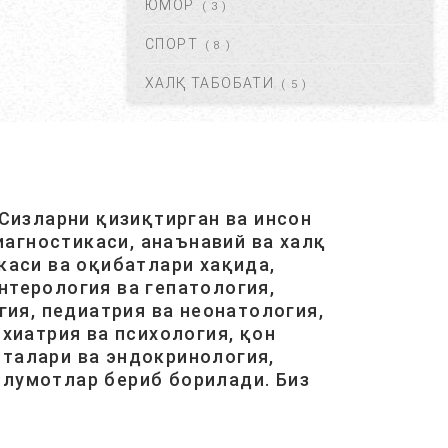
ЮМОР
( 3 )
КРАПИВНИЦА – ЭШАК ЕМИ –
АЛЛЕРГИК ТОШМАЛАР...
СПОРТ
( 8 )
АВГ 20, 2017
42121
ХАЛҚ ТАБОБАТИ
( 5 )
ЮРАК ИШЕМИЯСИ НИМА.
САБАБЛАРИ, БЕЛГИЛАРИ,
ДАВОЛАШ....
АВГ 20, 2017
40483
Сизларни қизиқтирган ва инсон
агностикаси, анаънавий ва халқ
ОСТЕОХОНДРОЗ НИМА,
САБАБЛАРИ, ТУРЛАРИ,
каси ва оқибатлари хақида,
АСОРАТЛАРИ. ...
нтерология ва гепатология,
АВГ 21, 2017
40426
ия, педиатрия ва неонатология,
хиатрия ва психология, қон
италари ва эндокринология,
ГАЙМОРИТ, БЕЛГИЛАРИ ВА
ТУРЛАРИ. ...
ълумотлар бериб борилади. Биз
АВГ 20, 2017
38587