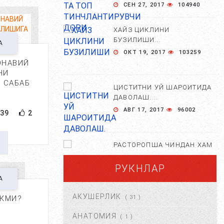
СЕН 27, 2017
104940
ХАЙЗ ЦИКЛИНИ
БУЗИЛИШИ...
А
ОКТ 19, 2017
103259
ОНАВИЙ
НИ
 САБАБ
ЦИСТИТНИ УЙ ШАРОИТИДА
ДАВОЛАШ....
АВГ 17, 2017
96002
39
2
РАСТОРОПША ЧИНДАН ХАМ
ФОЙДАЛИМИ?...
РУКНЛАР
АПР 25, 2021
84684
А
АКУШЕРЛИК
АКМИ?
( 31 )
ХОМИЛА ЖИНСИНИ
АНИҚЛАШНИНГ
АНАТОМИЯ
( 1 )
НОСТАНДАРТ УСУЛЛАРИ....