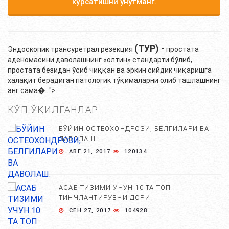
кўрсатишни унутманг.
(ТУР) -
Эндоскопик трансуретрал резекция
простата
аденомасини даволашнинг «олтин» стандарти бўлиб,
простата безидан ўсиб чиққан ва эркин сийдик чиқаришга
халақит берадиган патологик тўқималарни олиб ташлашнинг
энг сама�...">
КЎП ЎҚИЛГАНЛАР
БЎЙИН ОСТЕОХОНДРОЗИ, БЕЛГИЛАРИ ВА
ДАВОЛАШ. ...
АВГ 21, 2017
120134
АСАБ ТИЗИМИ УЧУН 10 ТА ТОП
ТИНЧЛАНТИРУВЧИ ДОРИ...
СЕН 27, 2017
104928