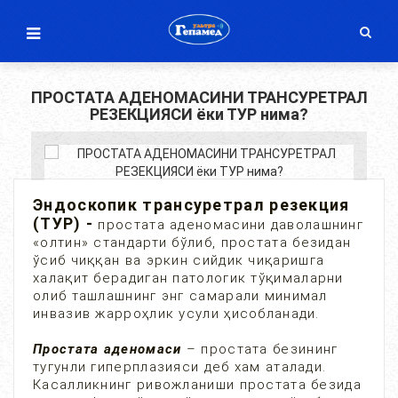
ПРОСТАТА АДЕНОМАСИНИ ТРАНСУРЕТРАЛ
РЕЗЕКЦИЯСИ ёки ТУР нима?
Эндоскопик трансуретрал резекция
(ТУР) -
простата аденомасини даволашнинг
«олтин» стандарти бўлиб, простата безидан
ўсиб чиққан ва эркин сийдик чиқаришга
халақит берадиган патологик тўқималарни
олиб ташлашнинг энг самарали минимал
инвазив жарроҳлик усули ҳисобланади.
Простата аденомаси
– простата безининг
тугунли гиперплазияси деб хам аталади.
Касалликнинг ривожланиши простата безида