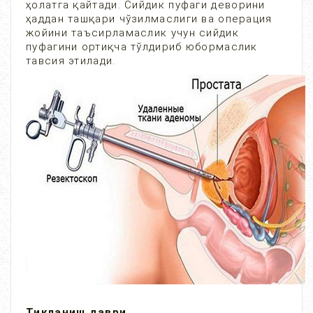
ҳолатга қайтади. Сийдик пуфаги деворини
ҳаддан ташқари чўзилмаслиги ва операция
жойини таъсирламаслик учун сийдик
пуфагини ортиқча тўлдириб юбормаслик
тавсия этилади.
Тикланиш даври