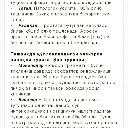
тўқимаси фақат периферияда қолдирилади;
•
Тотал
. Патологик ўсимта 100% олиб
ташланади (очиқ операцияда бажарилгани
каби);
•
Радикал.
Простата бутунлай капуласи
билан қўшиб олиб ташланади. Асосан
простатанинг ёмон сифатли ўсма (рак) ни
бошланғич босқичларида бажарилади.
Ташрихда қўлланиладиган электрон
пичоқни турига кўра турлари:
•
Монополяр
- юқори травматик бўлиб,
тикланиш даврида асоратлар ривожланиши
хавфи юқори бўлади. Бунда стандарт бир
қутбли электрпичоқ қўлланиб, электр разряд
пичоқ ва инсон танаси орасида хосил
қилинади.
•
Биполяр
– барча турдаги аденома
тугунлари олиб ташланиб, сув
интоксикацияси (ювиш учун ишлатиладиган
сувни қонга ўтиши) хавфи йўқ бўлади. Бунда
электр разряд пичоқнинг икки қутби орасида