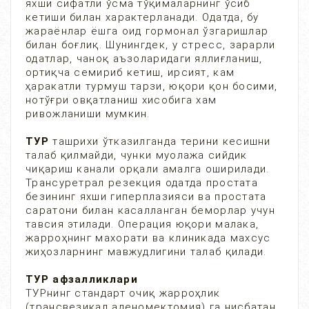
яхши сифатли ўсма тўқималарнинг ўсиб
кетиши билан характерланади. Одатда, бу
жараёнлар ёшга оид гормонал ўзгаришлар
билан боғлиқ. Шунингдек, у стресс, зарарли
одатлар, чаноқ аъзоларидаги яллиғланиш,
ортиқча семириб кетиш, ирсият, кам
ҳаракатли турмуш тарзи, юқори қон босими,
нотўғри овқатланиш хисобига хам
ривожланиши мумкин.
ТУР
ташрихи ўтказилганда терини кесишни
талаб қилмайди, чунки муолажа сийдик
чиқариш канали орқали амалга оширилади.
Трансуретрал резекция одатда простата
безининг яхши гиперплазияси ва простата
саратони билан касалланган беморлар учун
тавсия этилади. Операция юқори малака,
жарроҳнинг махорати ва клиникада махсус
жиҳозларнинг мавжудлигини талаб қилади.
ТУР афзалликлари
ТУРнинг стандарт очиқ жарроҳлик
(трансвезикал аденомектомия) га нисбатан