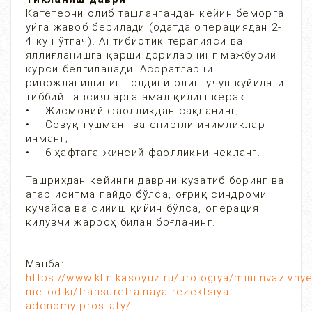
Катетерни олиб ташлангандан кейин беморга
уйга жавоб берилади (одатда операциядан 2-
4 кун ўтгач). Антибиотик терапияси ва
яллиғланишга қарши дориларнинг мажбурий
курси белгиланади. Асоратларни
ривожланишининг олдини олиш учун қуйидаги
тиббий тавсияларга амал қилиш керак:
• Жисмоний фаолликдан сақланинг;
• Совуқ тушманг ва спиртли ичимликлар
ичманг;
• 6 ҳафтага жинсий фаолликни чекланг.
Ташрихдан кейинги даврни кузатиб боринг ва
агар иситма пайдо бўлса, оғриқ синдроми
кучайса ва сийиш қийин бўлса, операция
қилувчи жарроҳ билан боғланинг.
Манба:
https://www.klinikasoyuz.ru/urologiya/miniinvazivnye
metodiki/transuretralnaya-rezektsiya-
adenomy-prostaty/