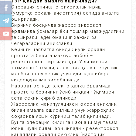
ТУР қандай амалга оширилади?
Операция спинал оғриқсизлантириш
(умуртқа орқали анестизия) остида амалга
оширилади.
Биринчи босқичда жарроҳ эндоскоп
ёрдамида ўсмалар ёки тошлар мавжудлигини
текширади, аденоманинг хажми ва
чегараларини аниқлайди.
Кейинги навбатда сийдик йўли орқали
простата безига махсус асбоб –
резектоскоп киргизилади. У диаметри
тахминан 1 см ли, электрик ҳалқа, ёруғлик
манбаи ва суюқлик учун идишдан иборат
видеоқурилма хисобланади.
Назорат остида электр ҳалқа ёрдамида
простата безининг ўсиб чиққан тўқимаси
аста секин қириб олинади.
Жарроҳлик манипуляцияси юқори аниқлик
билан амалга оширилиши учун жарроҳлик
соҳасида яхши кўриниш талаб қилинади.
Бунга операция қилинган зонани мунтазам
ювиш йўли билан эришилади - резектоскоп
каналлари орқали суюқлик (изотоник