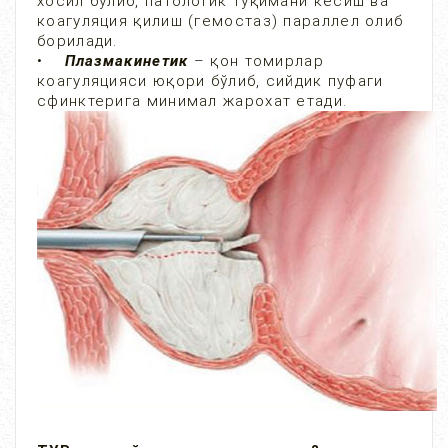
хосил бўлиб, патологик тўқимани кесиш ва
коагуляция қилиш (гемостаз) параллел олиб
борилади.
•
Плазмакинетик
– қон томирлар
коагуляцияси юқори бўлиб, сийдик пуфаги
сфинктерига минимал жарохат етади.