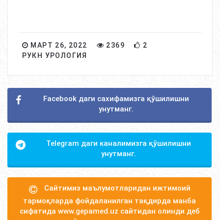
МАРТ 26, 2022
2369
2
РУКН УРОЛОГИЯ
Facebook даги сахифамизга қўшилишни
унутманг.
Telegram даги каналимизга қўшилишни
унутманг.
Сайтимиз маълумотларидан ижтимоий
тармоқларда фойдаланилган тақдирда манба
сифатида www.gepamed.uz сайтидан олинди деб