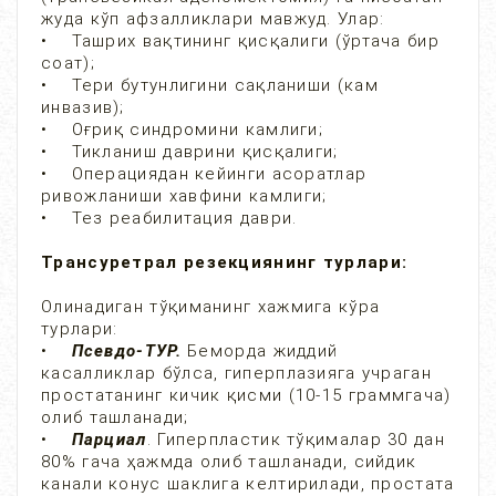
жуда кўп афзалликлари мавжуд. Улар:
• Ташрих вақтининг қисқалиги (ўртача бир
соат);
• Тери бутунлигини сақланиши (кам
инвазив);
• Оғриқ синдромини камлиги;
• Тикланиш даврини қисқалиги;
• Операциядан кейинги асоратлар
ривожланиши хавфини камлиги;
• Тез реабилитация даври.
Трансуретрал резекциянинг турлари:
Олинадиган тўқиманинг хажмига кўра
турлари:
•
Псевдо-ТУР.
Беморда жиддий
касалликлар бўлса, гиперплазияга учраган
простатанинг кичик қисми (10-15 граммгача)
олиб ташланади;
•
Парциал
. Гиперпластик тўқималар 30 дан
80% гача ҳажмда олиб ташланади, сийдик
канали конус шаклига келтирилади, простата