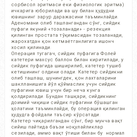
сорбисол эритмаси ёки физиологик эритма)
ичкарига юборилади ва шу билан ҳудудни
ювишнинг зарур даражасини таъминлайди.
Аденомани олиб ташлангандан сўнг, сийдик
пуфаги якуний «тозаланади» - резекция
қилинган простата тўқимасидан тозаланади,
жарохатдан қон кетмаётганлигига ишонч
хосил қилинади.
Операция тугагач, сийдик пуфагига Фолей
катетери махсус баллон билан киритилади, у
сийдик пуфагида шиширилиб, катетер тушиб
кетишининг олдини олади. Катетер сийдикни
олиб ташлаш, шунингдек, қон лахталарини
шаклланишига йўл қўймаслик учун сийдик
пуфагини ювиш учун бир неча кунга
қолдирилади. Бундан ташқари, сийдикнинг
доимий чиқиши сийдик пуфагини бўшашган
ҳолатини таъминлайди, бу операция қилинган
ҳудудга фойдали таъсир кўрсатади.
Катетер чиқарилгандан сўнг, бир мунча вақт
сийиш пайтида баъзи ноқулайликлар
сезилади, аммо вақт ўтиши билан бу нормал