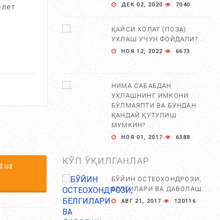
ДЕК 02, 2020
7040
елет
ҚАЙСИ ХОЛАТ (ПОЗА)
УХЛАШ УЧУН ФОЙДАЛИ?...
НОЯ 12, 2022
6673
НИМА САБАБДАН
УХЛАШНИНГ ИМКОНИ
БЎЛМАЯПТИ ВА БУНДАН
ҚАНДАЙ ҚУТУЛИШ
МУМКИН? ...
НОЯ 01, 2017
6388
КЎП ЎҚИЛГАНЛАР
УЙҚУНИ ХАЁТИМИЗНИ
.uz
АСОСИЙ ҚИСМИ ЭКАНЛИГИ
БЎЙИН ОСТЕОХОНДРОЗИ,
ХАҚИДА 10 ТА БЕЛГИ....
БЕЛГИЛАРИ ВА ДАВОЛАШ. ...
СЕН 01, 2017
6218
АВГ 21, 2017
120116
ДОИМИЙ УЙҚУ КЕЛИШИ