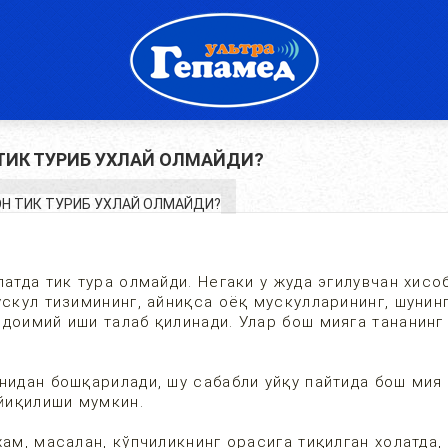
ТИК ТУРИБ УХЛАЙ ОЛМАЙДИ?
атда тик тура олмайди. Негаки у жуда эгилувчан хисо
ускул тизимининг, айниқса оёқ мускулларининг, шунин
 доимий иши талаб қилинади. Улар бош мияга тананин
нидан бошқарилади, шу сабабли уйқу пайтида бош мия
 йиқилиши мумкин.
ам, масалан, кўпчиликнинг орасига тиқилган холатда,