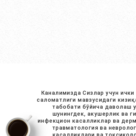
Каналимизда Сизлар учун ички
саломатлиги мавзусидаги кизиқ
табобати бўйича даволаш у
шунингдек, акушерлик ва г
инфекцион касалликлар ва дерм
травматология ва невролог
касалликлари ва токсиколо