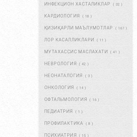
ИНФЕКЦИОН ХАСТАЛИКЛАР
( 32 )
КАРДИОЛОГИЯ
( 18 )
БОШ ОҒРИШИ. УНИНГ
САБАБЛАРИ ВА ДАВОЛАШ. ...
ҚИЗИҚАРЛИ МАЪЛУМОТЛАР
( 167 )
ФЕВ 06, 2018
59785
ЛОР КАСАЛЛИКЛАРИ
( 11 )
МУТАХАССИС МАСЛАХАТИ
ХОМИЛАДОРЛИКДА БОЛА
( 41 )
ТУШИШИ ХАВФИ.
НЕВРОЛОГИЯ
БЕЛГИЛАРИ ВА
( 42 )
САБАБЛАРИ....
НЕОНАТАЛОГИЯ
( 3 )
АВГ 17, 2017
52857
ОНКОЛОГИЯ
( 14 )
БОЛАНГИЗДА БИТ ПАЙДО
БЎЛДИ. НИМА ҚИЛМОҚ
ОФТАЛЬМОЛОГИЯ
( 16 )
КЕРАК? ...
ПЕДИАТРИЯ
( 1 )
ОКТ 01, 2017
47337
ПРОФИЛАКТИКА
( 8 )
БЎЙИН ЛИМФА ТУГУНЛАРИ
НЕГА КАТТАЛАШАДИ?...
ПСИХИАТРИЯ
( 15 )