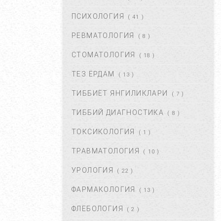
МАР 21, 2020
47193
ПСИХОЛОГИЯ
( 41 )
РЕВМАТОЛОГИЯ
( 8 )
ПОЛИАРТРИТ. ТУРЛАРИ.
ДАВОЛАШ....
СТОМАТОЛОГИЯ
( 18 )
СЕН 02, 2017
44657
ТЕЗ ЁРДАМ
( 13 )
ТИББИЁТ ЯНГИЛИКЛАРИ
( 7 )
ЮЗГА АЛЛЕРГИЯ ТОШИШИ.
УНИНГ САБАБЛАРИ ВА
ТИББИЙ ДИАГНОСТИКА
( 8 )
ТУРЛАРИ. ...
НОЯ 27, 2017
43366
ТОКСИКОЛОГИЯ
( 1 )
ТРАВМАТОЛОГИЯ
( 10 )
БАЧАДОН МИОМАСИ,
САБАБЛАРИ, БЕЛГИЛАРИ ВА
УРОЛОГИЯ
( 22 )
ДАВОЛАШ. ...
АПР 25, 2018
43363
ФАРМАКОЛОГИЯ
( 13 )
ФЛЕБОЛОГИЯ
( 2 )
ҚОРИН ДАМ БЎЛИШИ