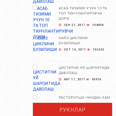
НОРМАМИ?...
АСАБ ТИЗИМИ УЧУН 10 ТА
СЕН 02, 2018
5136
ТОП ТИНЧЛАНТИРУВЧИ
ДОРИ...
СЕН 27, 2017
104908
КАМ УХЛАЙДИГАН ОДАМЛАР
БОШ МИЯСИДА НИМАЛАР
ХАЙЗ ЦИКЛИНИ
КУЗАТИЛАДИ. ...
БУЗИЛИШИ...
МАР 27, 2018
4479
ОКТ 19, 2017
103242
УЙҚУСИЗЛИК ДАРДИ....
АВГ 20, 2017
4408
ЦИСТИТНИ УЙ ШАРОИТИДА
ДАВОЛАШ....
АВГ 17, 2017
95976
УХЛАЙ ОЛМАЙДИГАНЛАР
УЧУН 12 МАСЛАХАТ....
РАСТОРОПША ЧИНДАН ХАМ
СЕН 04, 2017
4280
ФОЙДАЛИМИ?...
РУКНЛАР
АПР 25, 2021
84642