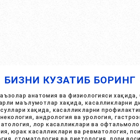
БИЗНИ КУЗАТИБ БОРИНГ
 аъзолар анатомия ва физиологияси хақида, 
арли маълумотлар хақида, касалликларни ди
суллари хақида, касалликларни профилакти
инекология, андрология ва урология, гастроэ
атология, лор касалликлари ва офтальмолог
ия, юрак касалликлари ва ревматология, пси
гия, стоматология ва диетология, дори вос