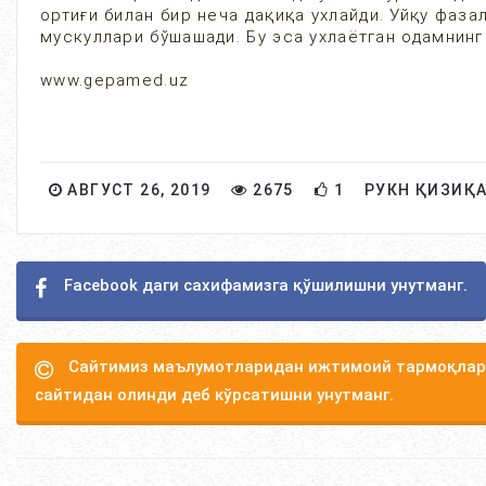
ортиғи билан бир неча дақиқа ухлайди. Уйқу фаза
мускуллари бўшашади. Бу эса ухлаётган одамнинг
www.gepamed.uz
АВГУСТ 26, 2019
2675
1
РУКН ҚИЗИҚ
Facebook даги сахифамизга қўшилишни унутманг.
Сайтимиз маълумотларидан ижтимоий тармоқлард
сайтидан олинди деб кўрсатишни унутманг.