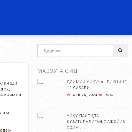
МАВЗУГА ОИД
ДОИМИЙ УЙҚУЧАНЛИКНИНГ
бланади.
12 САБАБИ...
гдек,
г минимал
ФЕВ 25, 2023
7647
 дам
УЙҚУ ПАЙТИДА
КУЗАТИЛАДИГАН 7 АЖОЙИБ
ХОЛАТ....
 одам