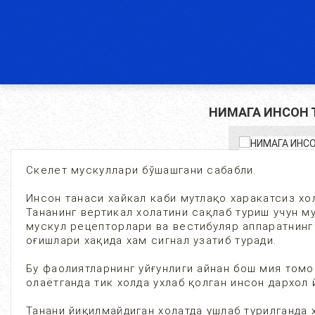
НИМАГА ИНСОН 
Скелет мускуллари бўшашгани сабабли.
Инсон танаси хайкал каби мутлақо харакатсиз хол
Тананинг вертикал холатини сақлаб туриш учун м
мускул рецепторлари ва вестибуляр аппаратнинг
оғишлари хақида хам сигнал узатиб туради.
Бу фаолиятларнинг уйғунлиги айнан бош мия томо
олаётганда тик холда ухлаб қолган инсон дархол
Танани йиқилмайдиган холатда ушлаб турилганда х