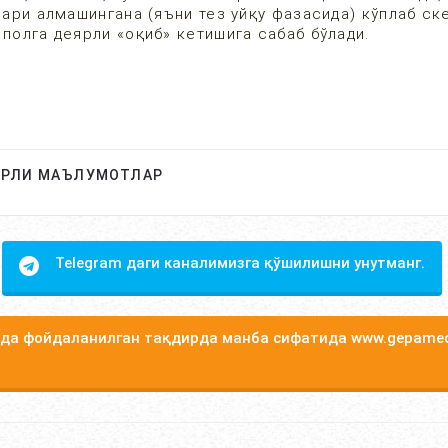
лари алмашингана (яъни тез уйқу фазасида) кўплаб ск
 полга деярли «оқиб» кетишига сабаб бўлади.
АРЛИ МАЪЛУМОТЛАР
Telegram даги каналимизга қўшилишни унутманг.
а фойдаланилган тақдирда манба сифатида www.gepamed