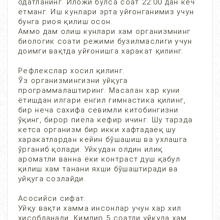
одатланинг. Иложи бўлса соат 22:00 дан кеч
ётманг. Иш кунлари эрта уйғонганимиз учун
бунга риоя қилиш осон.
Аммо дам олиш кунлари хам организмнинг
биологик соати режими бузилмаслиги учун
доимги вақтда уйғонишга харакат қилинг.
Рефлекслар хосил қилинг.
Ўз организмингизни уйқуга
программалаштиринг. Масалан хар куни
ётишдан илгари енгил гимнастика қилинг,
бир неча сахифа севимли китобингизни
ўқинг, бирор пиёла кефир ичинг. Шу тарзда
кетса организм бир икки хафтадаёқ шу
харакатлардан кейин бўшашиш ва ухлашга
ўрганиб қолади. Уйкудан олдин илиқ
ароматли ванна ёки контраст душ қабул
қилиш хам танани яхши бўшаштиради ва
уйқуга созлайди.
Асосийси сифат.
Уйқу вақти хамма инсонлар учун хар хил
хисобланади. Кимдир 5 соатли уйқуда хам