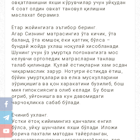
овқатланишни яхши кўрувчилар учун уйқудан
4 соат олдин овкат тановул қилишни
маслахат берамиз.
Ётар жойингизга эътибор беринг.
Агар Сизнинг матрасингиз ўта кичик, ўта
баланд, ўта юмшоқ ёки қаттиқ бўлса –
бундай жойда ухлаш ноқулай хисобланади.
Шунинг учун ўз умуртқа поғонангизга мос
келувчи ортопедик матрасларни танлаш
талаб қилинади. Қулай ёстиқларни хам эсдан
чиқармаслик зарур. Нотуғри ёстиқда ётиш,
бўйин умуртқалари ва елка мускулларини
зўриқишига ва қон харакатини бузилиб, бош
мия гипоксиясига олиб келади. Бу боши
оғриб, уйғонишга ва кун давомидаги
чарчоқликка сабаб бўлади.
Ечиниб ухланг.
Устки ётоқ кийимингиз қанчалик енгил
бўлса, уйқу шунчалик яхши бўлади. Иложи
борича пахтали матодан тайёрланган,