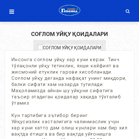
СОҒЛОМ УЙҚУ ҚОИДАЛАРИ
Инсонга соғлом уйқу хар куни керак. Тинч
тўлақонли уйқу тетиклик, яхши кайфият ва
жисмоний етуклик гарови хисобланади.
Соғлом уйқу деганда нафақат унинг миқдори,
балки сифати хам назарда тутилади.
Мақоламизда айнан шу уйқуни сифатига
таъсир этадиган қоидалар хақида тўхталиб
ўтамиз.
Кун тартибига эътибор беринг.
Уйқусизлик хасталигига чалинмаслик учун
хар куни хатто дам олиш кунлари хам бир хил
вақтда ётишга ва бир вақтда уйғонишга