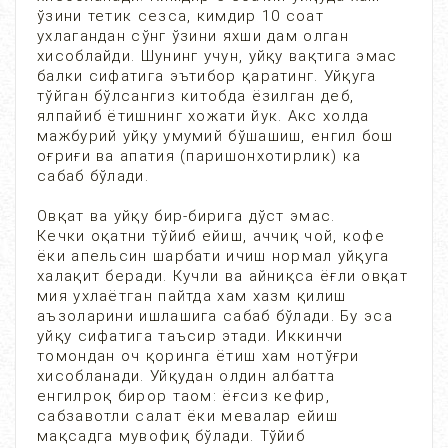
ўзини тетик сезса, кимдир 10 соат
ухлагандан сўнг ўзини яхши дам олган
хисоблайди. Шунинг учун, уйқу вақтига эмас
балки сифатига эътибор қаратинг. Уйқуга
тўйган бўлсангиз китобда ёзилган деб,
ялпайиб ётишнинг хожати йук. Акс холда
мажбурий уйқу умумий бўшашиш, енгил бош
оғриғи ва апатия (паришонхотирлик) ка
сабаб бўлади.
Овқат ва уйқу бир-бирига дўст эмас.
Кечки оқатни тўйиб ейиш, аччиқ чой, кофе
ёки апельсин шарбати ичиш нормал уйқуга
халақит беради. Кучли ва айниқса ёғли овқат
мия ухлаётган пайтда хам хазм қилиш
аъзоларини ишлашига сабаб бўлади. Бу эса
уйқу сифатига таъсир этади. Иккинчи
томондан оч қоринга ётиш хам нотўғри
хисобланади. Уйқудан олдин албатта
енгилроқ бирор таом: ёғсиз кефир,
сабзавотли салат ёки мевалар ейиш
мақсадга мувофиқ бўлади. Тўйиб