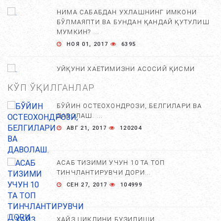
НИМА САБАБДАН УХЛАШНИНГ ИМКОНИ
БЎЛМАЯПТИ ВА БУНДАН ҚАНДАЙ ҚУТУЛИШ
МУМКИН? ...
НОЯ 01, 2017
6395
УЙҚУНИ ХАЁТИМИЗНИ АСОСИЙ ҚИСМИ
ЭКАНЛИГИ ХАҚИДА 10 ТА БЕЛГИ....
КЎП ЎҚИЛГАНЛАР
СЕН 01, 2017
6224
БЎЙИН ОСТЕОХОНДРОЗИ, БЕЛГИЛАРИ ВА
ДАВОЛАШ. ...
ДОИМИЙ УЙҚУ КЕЛИШИ НОРМАМИ?...
АВГ 21, 2017
120204
СЕН 02, 2018
5146
АСАБ ТИЗИМИ УЧУН 10 ТА ТОП
ТИНЧЛАНТИРУВЧИ ДОРИ...
КАМ УХЛАЙДИГАН ОДАМЛАР БОШ МИЯСИДА
СЕН 27, 2017
104999
НИМАЛАР КУЗАТИЛАДИ. ...
МАР 27, 2018
4486
ХАЙЗ ЦИКЛИНИ БУЗИЛИШИ...