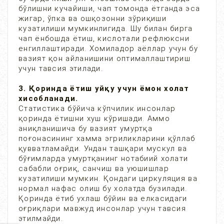
бўлишни кучайиши, чап томонда ётганда эса
жигар, ўпка ва ошқозонни зўриқиши
кузатилиши мумкинлигида. Шу билан бирга
чап ёнбошда ётиш, кислотали рефлюксни
енгиллаштиради. Хомиладор аёллар учун бу
вазият қон айланишини оптималлаштириш
учун тавсия этилади.
3. Қоринда ётиш уйқу учун ёмон холат
хисобланади.
Статистика бўйича кўпчилик инсонлар
қоринда ётишни хуш кўришади. Аммо
аниқланишича бу вазият умуртқа
поғонасининг хамма эгриликларини қўллаб
қувватламайди. Ундан ташқари мускул ва
бўғимларда умуртқанинг нотабиий холати
сабабли оғриқ, санчиш ва уюшишлар
кузатилиши мумкин. Қондаги циркуляция ва
нормал нафас олиш бу холатда бузилади.
Қоринда ётиб ухлаш бўйин ва елкасидаги
оғриқлари мавжуд инсонлар учун тавсия
этилмайди.