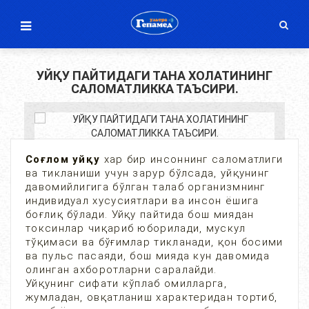
УЙҚУ ПАЙТИДАГИ ТАНА ХОЛАТИНИНГ
САЛОМАТЛИККА ТАЪСИРИ.
Соғлом уйқу
хар бир инсоннинг саломатлиги
ва тикланиши учун зарур бўлсада, уйқунинг
давомийлигига бўлган талаб организмнинг
индивидуал хусусиятлари ва инсон ёшига
боғлиқ бўлади. Уйқу пайтида бош миядан
токсинлар чиқариб юборилади, мускул
тўқимаси ва бўғимлар тикланади, қон босими
ва пульс пасаяди, бош мияда кун давомида
олинган ахборотларни саралайди.
Уйқунинг сифати кўплаб омилларга,
жумладан, овқатланиш характеридан тортиб,