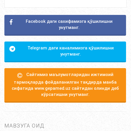
Facebook даги сахифамизга қўшилишни
унутманг.
Telegram даги каналимизга қўшилишни
унутманг.
Сайтимиз маълумотларидан ижтимоий
тармоқларда фойдаланилган тақдирда манба
сифатида www.gepamed.uz сайтидан олинди деб
кўрсатишни унутманг.
МАВЗУГА ОИД