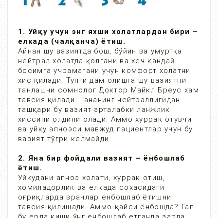
1. Уйқу учун энг яхши холатлардан бири –
елкада (чалқанча) ётиш.
Айнан шу вазиятда бош, бўйин ва умуртқа
нейтрал холатда қолгани ва хеч қандай
босимга учрамагани учун комфорт холатни
хис қилади. Тунги дам олишга шу вазиятни
танлашни сомнолог Доктор Майкл Бреус хам
тавсия қилади. Тананинг нейтраллигидан
ташқари бу вазият эрталабки ланжлик
хиссини олдини олади. Аммо хуррак отувчи
ва уйқу апноэси мавжуд пациентлар учун бу
вазият тўғри келмайди.
2. Яна бир фойдали вазият – ёнбошлаб
ётиш.
Уйкудани апноэ холати, хуррак отиш,
хомиладорлик ва елкада сохасидаги
оғриқларда врачлар ёнбошлаб ётишни
тавсия қилишади. Аммо қайси ёнбошда? Гап
бу ерда киши ўнг ёнбошлаб ётганда зарда