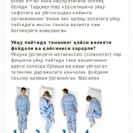
ухлаб ётган хона хароратигача боғлиқ
бўлади. Тадқиқотлар кўрсатишича уйқу
сифатига ва уйғонгандан кейинги
организмнинг ўзини хис қилиш холатига уйқу
пайтидаги инсон танаси вазияти хам
боғлиқлиги аниқланган.
Уйқу пайтида тананинг қайси вазияти
фойдали ва қайсиниси зарарли?
Уйқуни ўрганувчи мутахассис (сомнолог) лар
фикрича уйқу пайтида тана вазиятининг
қайси холатда бўлиши ва киши уйғонгач
тетиклик даражасига қанчалик фойдали
таъсир қилиши ўрганилган. Масалан.