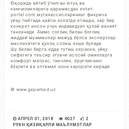
Юқорида айтиб ўтилган ютуқ ва
камчиликларига қарамасдан estet-
portal.com мутахассисларининг фикрича
уйқу пайтида қайси холатда ётишда, хар бир
конкрет инсон учун индивидуал қулай вазият
танланади. Аммо соғлиқ билан боғлиқ
жиддий муаммолар мажуд бўлса экспертлар
маслахатига қулоқ солиш яхши булади.
Шу билан бирга ёдда тутиш керакки, уйқу
сифатига таъсир этувчи асосий омилларга:
комфорт матрас, тинчлик, ёруғликнинг
йўқлиги ва оптимал хона харорати киради.
© www.gepamed.uz
АПРЕЛ 01, 2018
4027
2
РУКН ҚИЗИҚАРЛИ МАЪЛУМОТЛАР