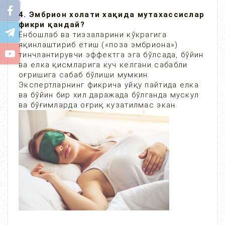
4. Эмбрион холати хақида мутахассислар
фикри қандай?
Ёнбошлаб ва тиззаларини кўкрагига
яқинлаштириб ётиш («поза эмбриона»)
тинчлантирувчи эффектга эга бўлсада, бўйин
ва елка қисмларига куч келгани сабабли
оғришига сабаб бўлиши мумкин.
Экспертларнинг фикрича уйқу пайтида елка
ва бўйин бир хил даражада бўлганда мускул
ва бўғимларда оғриқ кузатилмас экан.