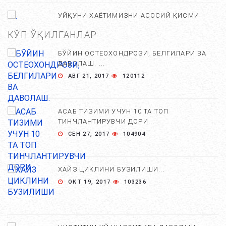
УЙҚУНИ ХАЁТИМИЗНИ АСОСИЙ ҚИСМИ
ЭКАНЛИГИ ХАҚИДА 10 ТА БЕЛГИ....
КЎП ЎҚИЛГАНЛАР
СЕН 01, 2017
6218
БЎЙИН ОСТЕОХОНДРОЗИ, БЕЛГИЛАРИ ВА
ДАВОЛАШ. ...
ДОИМИЙ УЙҚУ КЕЛИШИ НОРМАМИ?...
АВГ 21, 2017
120112
СЕН 02, 2018
5136
АСАБ ТИЗИМИ УЧУН 10 ТА ТОП
ТИНЧЛАНТИРУВЧИ ДОРИ...
КАМ УХЛАЙДИГАН ОДАМЛАР БОШ МИЯСИДА
СЕН 27, 2017
104904
НИМАЛАР КУЗАТИЛАДИ. ...
МАР 27, 2018
4479
ХАЙЗ ЦИКЛИНИ БУЗИЛИШИ...
ОКТ 19, 2017
103236
УЙҚУСИЗЛИК ДАРДИ....
АВГ 20, 2017
4408