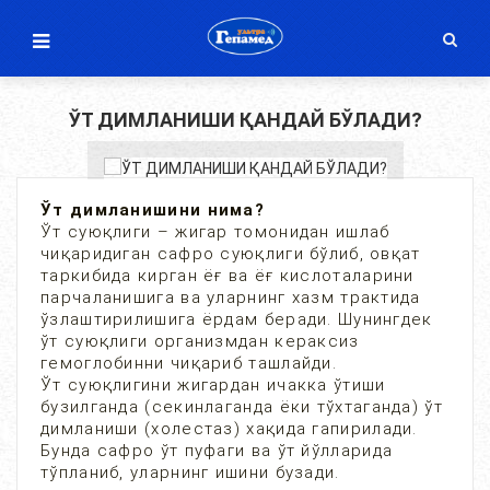
ЎТ ДИМЛАНИШИ ҚАНДАЙ БЎЛАДИ?
Ўт димланишини нима?
Ўт суюқлиги – жигар томонидан ишлаб
чиқаридиган сафро суюқлиги бўлиб, овқат
таркибида кирган ёғ ва ёғ кислоталарини
парчаланишига ва уларнинг хазм трактида
ўзлаштирилишига ёрдам беради. Шунингдек
ўт суюқлиги организмдан кераксиз
гемоглобинни чиқариб ташлайди.
Ўт суюқлигини жигардан ичакка ўтиши
бузилганда (секинлаганда ёки тўхтаганда) ўт
димланиши (холестаз) хақида гапирилади.
Бунда сафро ўт пуфаги ва ўт йўлларида
тўпланиб, уларнинг ишини бузади.