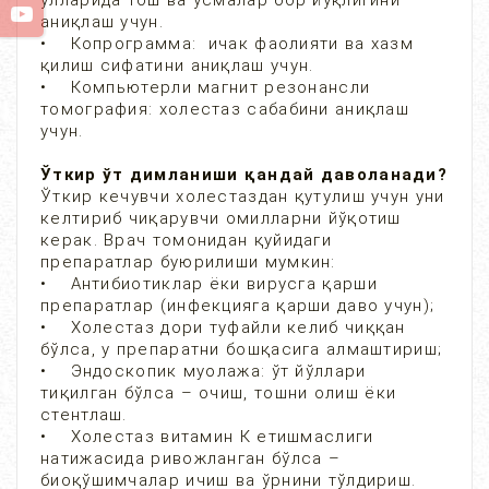
ўлларида тош ва ўсмалар бор йўқлигини
аниқлаш учун.
• Копрограмма: ичак фаолияти ва хазм
қилиш сифатини аниқлаш учун.
• Компьютерли магнит резонансли
томография: холестаз сабабини аниқлаш
учун.
Ўткир ўт димланиши қандай даволанади?
Ўткир кечувчи холестаздан қутулиш учун уни
келтириб чиқарувчи омилларни йўқотиш
керак. Врач томонидан қуйидаги
препаратлар буюрилиши мумкин:
• Антибиотиклар ёки вирусга қарши
препаратлар (инфекцияга қарши даво учун);
• Холестаз дори туфайли келиб чиққан
бўлса, у препаратни бошқасига алмаштириш;
• Эндоскопик муолажа: ўт йўллари
тиқилган бўлса – очиш, тошни олиш ёки
стентлаш.
• Холестаз витамин К етишмаслиги
натижасида ривожланган бўлса –
биоқўшимчалар ичиш ва ўрнини тўлдириш.