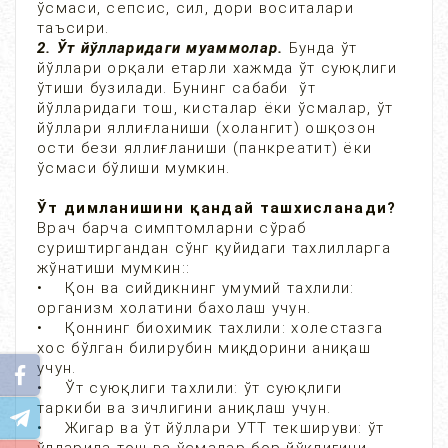
ўсмаси, сепсис, сил, дори воситалари
таъсири.
2. Ўт йўлларидаги муаммолар.
Бунда ўт
йўллари орқали етарли хажмда ўт суюқлиги
ўтиши бузилади. Бунинг сабаби ўт
йўлларидаги тош, кисталар ёки ўсмалар, ўт
йўллари яллиғланиши (холангит) ошқозон
ости бези яллиғланиши (панкреатит) ёки
ўсмаси бўлиши мумкин.
Ўт димланишини қандай ташхисланади?
Врач барча симптомларни сўраб
суриштиргандан сўнг қуйидаги тахлилларга
жўнатиши мумкин::
• Қон ва сийдикнинг умумий тахлили:
организм холатини бахолаш учун.
• Қоннинг биохимик тахлили: холестазга
хос бўлган билирубин миқдорини аниқаш
учун.
• Ўт суюқлиги тахлили: ўт суюқлиги
таркиби ва зичлигини аниқлаш учун.
• Жигар ва ўт йўллари УТТ текшируви: ўт