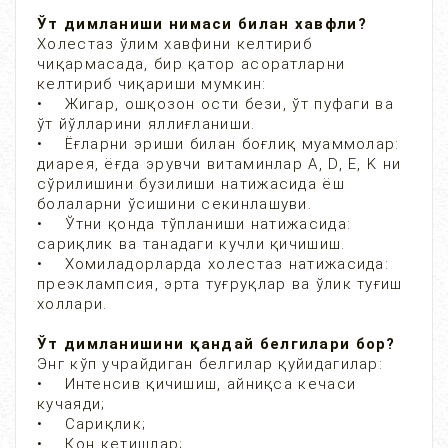
Ўт димланиши нимаси билан хавфли?
Холестаз ўлим хавфини келтириб
чиқармасада, бир қатор асоратларни
келтириб чиқариши мумкин:
• Жигар, ошқозон ости бези, ўт пуфаги ва
ўт йўлларини яллиғланиши.
• Ёғларни эриши билан боғлиқ муаммолар:
диарея, ёғда эрувчи витаминлар А, D, Е, K ни
сўрилишини бузилиши натижасида ёш
болаларни ўсишини секинлашуви.
• Ўтни қонда тўпланиши натижасида:
сариқлик ва танадаги кучли қичишиш.
• Хомиладорларда холестаз натижасида:
преэклампсия, эрта туғруқлар ва ўлик туғиш
холлари.
Ўт димланишини қандай белгилари бор?
Энг кўп учрайдиган белгилар қуйидагилар:
• Интенсив қичишиш, айниқса кечаси
кучаяди;
• Сариқлик;
• Қон кетишлар;