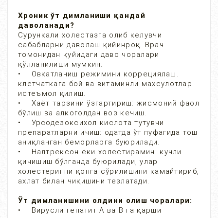
Хроник ўт димланиши қандай
даволанади?
Сурункали холестазга олиб келувчи
сабабларни даволаш қийинроқ. Врач
томонидан қуйидаги даво чоралари
қўлланилиши мумкин:
• Овқатланиш режимини коррециялаш.
клетчаткага бой ва витаминли махсулотлар
истеъмол қилиш.
• Хаёт тарзини ўзгартириш: жисмоний фаол
бўлиш ва алкоголдан воз кечиш.
• Урсодезоксихол кислота тутувчи
препаратларни ичиш: одатда ўт пуфагида тош
аниқланган беморларга буюрилади.
• Налтрексон ёки холестирамин: кучли
қичишиш бўлганда буюрилади, улар
холестеринни қонга сўрилишини камайтириб,
ахлат билан чиқишини тезлатади.
Ўт димланишини олдини олиш чоралари:
• Вирусли гепатит А ва В га қарши