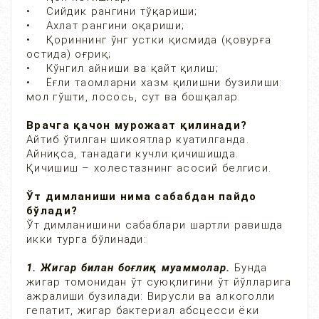
• Сийдик рангини тўқариши;
• Ахлат рангини оқариши;
• Қориннинг ўнг устки қисмида (қовурға
остида) оғриқ;
• Кўнгил айниши ва қайт қилиш;
• Ёғли таомларни хазм қилишни бузилиши:
мол гўшти, лосось, сут ва бошқалар.
Врачга қачон мурожаат қилинади?
Айтиб ўтилган шикоятлар куатилганда.
Айниқса, танадаги кучли қичишишда.
Қичишиш – холестазнинг асосий белгиси.
Ўт димланиши нима сабабдан пайдо
бўлади?
Ўт димланишини сабаблари шартли равишда
икки турга бўлинади:
1. Жигар билан боғлиқ муаммолар.
Бунда
жигар томонидан ўт суюқлигини ўт йўлларига
ажралиши бузилади: Вирусли ва алкоголли
гепатит, жигар бактериал абсцесси ёки