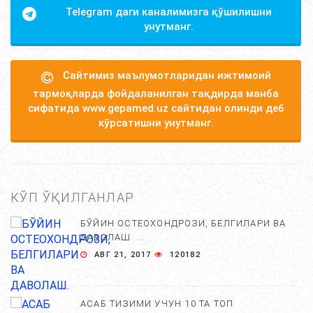
Telegram даги каналимизга қўшилишни
унутманг.
Сайтимиз маълумотларидан ижтимоий
тармоқларда фойдаланилган тақдирда манба
сифатида www.gepamed.uz сайтидан олинди деб
кўрсатишни унутманг.
КЎП ЎҚИЛГАНЛАР
БЎЙИН ОСТЕОХОНДРОЗИ, БЕЛГИЛАРИ ВА
ДАВОЛАШ. ...
АВГ 21, 2017
120182
АСАБ ТИЗИМИ УЧУН 10 ТА ТОП