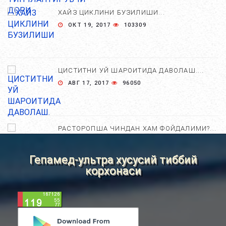
ХАЙЗ ЦИКЛИНИ БУЗИЛИШИ...
ОКТ 19, 2017
103309
ЦИСТИТНИ УЙ ШАРОИТИДА ДАВОЛАШ....
АВГ 17, 2017
96050
РАСТОРОПША ЧИНДАН ХАМ ФОЙДАЛИМИ?...
АПР 25, 2021
84763
Гепамед-ультра хусусий тиббий
корхонаси
ХОМИЛА ЖИНСИНИ АНИҚЛАШНИНГ
НОСТАНДАРТ УСУЛЛАРИ....
АВГ 22, 2017
83757