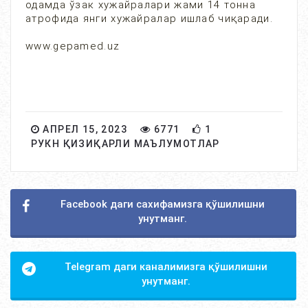
одамда ўзак хужайралари жами 14 тонна
атрофида янги хужайралар ишлаб чиқаради.
www.gepamed.uz
АПРЕЛ 15, 2023
6771
1
РУКН ҚИЗИҚАРЛИ МАЪЛУМОТЛАР
Facebook даги сахифамизга қўшилишни
унутманг.
Telegram даги каналимизга қўшилишни
унутманг.