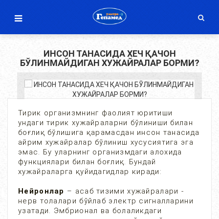
ИНСОН ТАНАСИДА ХЕЧ ҚАЧОН
БЎЛИНМАЙДИГАН ХУЖАЙРАЛАР БОРМИ?
Тирик организмнинг фаолият юритиши
ундаги тирик хужайраларни бўлиниши билан
боғлиқ бўлишига қарамасдан инсон танасида
айрим хужайралар бўлиниш хусусиятига эга
эмас. Бу уларнинг организмдаги алохида
функциялари билан боғлиқ. Бундай
хужайраларга қуйидагидлар киради:
Нейронлар
– асаб тизими хужайралари -
нерв толалари бўйлаб электр сигналларини
узатади. Эмбрионал ва болаликдаги