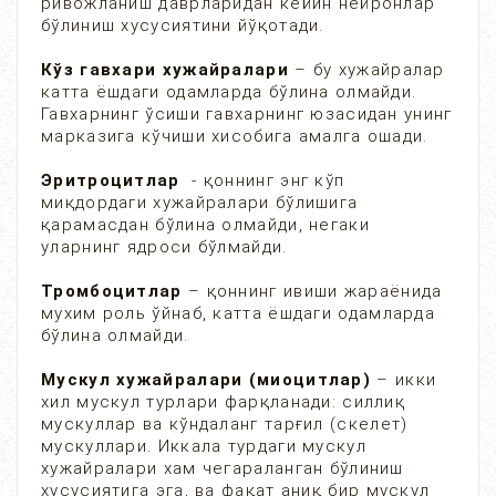
ривожланиш даврларидан кейин нейронлар
бўлиниш хусусиятини йўқотади.
Кўз гавхари хужайралари
– бу хужайралар
катта ёшдаги одамларда бўлина олмайди.
Гавхарнинг ўсиши гавхарнинг юзасидан унинг
марказига кўчиши хисобига амалга ошади.
Эритроцитлар
- қоннинг энг кўп
миқдордаги хужайралари бўлишига
қарамасдан бўлина олмайди, негаки
уларнинг ядроси бўлмайди.
Тромбоцитлар
– қоннинг ивиши жараёнида
мухим роль ўйнаб, катта ёшдаги одамларда
бўлина олмайди.
Мускул хужайралари (миоцитлар)
– икки
хил мускул турлари фарқланади: силлиқ
мускуллар ва кўндаланг тарғил (скелет)
мускуллари. Иккала турдаги мускул
хужайралари хам чегараланган бўлиниш
хусусиятига эга, ва фақат аниқ бир мускул