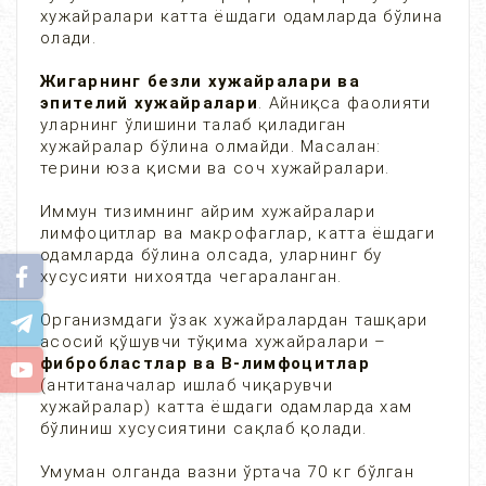
хужайралари катта ёшдаги одамларда бўлина
олади.
Жигарнинг безли хужайралари ва
эпителий хужайралари
. Айниқса фаолияти
уларнинг ўлишини талаб қиладиган
хужайралар бўлина олмайди. Масалан:
терини юза қисми ва соч хужайралари.
Иммун тизимнинг айрим хужайралари
лимфоцитлар ва макрофаглар, катта ёшдаги
одамларда бўлина олсада, уларнинг бу
хусусияти нихоятда чегараланган.
Организмдаги ўзак хужайралардан ташқари
асосий қўшувчи тўқима хужайралари –
фибробластлар ва В-лимфоцитлар
(антитаначалар ишлаб чиқарувчи
хужайралар) катта ёшдаги одамларда хам
бўлиниш хусусиятини сақлаб қолади.
Умуман олганда вазни ўртача 70 кг бўлган