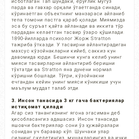
исботлаган. Гап шундаки, ёруғлик мугуз
парда ва гавхар орқали ўтаётганда синади,
кўринаётган объектнинг манзараси айланиб
тепа томони пастга қараб қолади. Миямизда
эса бу суръат қайта айланади ва иккита тўр
пардадан келаётган тасвир ўзаро қўшилади.
1890-йилларда психолог Жорж Stratton
тажриба ўтказди. У тасвирни айлантирадиган
махсус кўзойнакларни кийиб, саккиз кун
давомида юрди. Бешинчи кунга келиб унинг
мияси тасвирларни айлантириб беришни
тўхтатди ва Stratton яна дунёни нормал
кўришни бошлади. Тўғри, кўзойнакни
ечгандан кейин унинг мияси кўникиши учун
маълум муддат талаб этди.
3. Инсон танасида 3 кг гача бактериялар
истиқомат қилади
Агар сиз танангизнинг ягона эгасиман деб
ҳисобласангиз адашасиз. Инсон танасида
яшовчи бактериялар сони ўз ҳужайралари
сонидан уч баравар кўп. Шунчаки улар
сизнинг скелетингиз, мушакларингиз ва ички