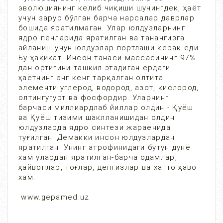
эволюциянинг келиб чиқиши шунингдек, ҳаёт
учун зарур бўлган барча нарсалар даврлар
бошида яратилмаган. Улар юлдузларнинг
ядро печларида яратилган ва танангизга
айланиш учун юлдузлар портлаши керак еди.
Бу ҳақиқат. Инсон танаси массасининг 97%
дан ортиғини ташкил этадиган ердаги
ҳаётнинг энг кенг тарқалган олтита
элементи углерод, водород, азот, кислород,
олтингугурт ва фосфордир. Уларнинг
барчаси миллиардлаб йиллар олдин - Қуёш
ва Қуёш тизими шаклланишидан олдин
юлдузларда ядро синтези жараёнида
туғилган. Демакки инсон юлдузлардан
яратилган. Унинг атрофинидаги бутун дунё
хам улардан яратилган-барча одамлар,
ҳайвонлар, тоғлар, денгизлар ва хатто ҳаво
хам.
www.gepamed.uz