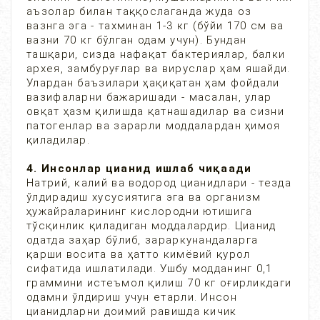
аъзолар билан таққослаганда жуда оз
вазнга эга - тахминан 1-3 кг (бўйи 170 см ва
вазни 70 кг бўлган одам учун). Бундан
ташқари, сизда нафақат бактериялар, балки
архея, замбуруғлар ва вируслар ҳам яшайди.
Улардан баъзилари ҳақиқатан ҳам фойдали
вазифаларни бажаришади - масалан, улар
овқат ҳазм қилишда қатнашадилар ва сизни
патогенлар ва зарарли моддалардан ҳимоя
қиладилар.
4. Инсонлар цианид ишлаб чиқаади
Натрий, калий ва водород цианидлари - тезда
ўлдирадиш хусусиятига эга ва организм
ҳужайраларининг кислородни ютишига
тўсқинлик қиладиган моддалардир. Цианид
одатда заҳар бўлиб, зараркунандаларга
қарши восита ва ҳатто кимёвий қурол
сифатида ишлатилади. Ушбу модданинг 0,1
граммини истеъмол қилиш 70 кг оғирликдаги
одамни ўлдириш учун етарли. Инсон
цианидларни доимий равишда кичик