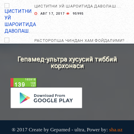
ЦИСТИТНИ УЙ ШАРОИТИДА ДАВОЛАШ....
АВГ 17, 2017
95995
РАСТОРОПША ЧИНДАН ХАМ ФОЙДАЛИМИ?...
АПР 25, 2021
84667
Гепамед-ультра хусусий тиббий
корхонаси
ХОМИЛА ЖИНСИНИ АНИҚЛАШНИНГ
НОСТАНДАРТ УСУЛЛАРИ....
АВГ 22, 2017
83709
ХОМИЛА МУДДАТИНИ АНИҚЛАШНИНГ
ҚАНДАЙ УСУЛЛАР БОР?...
АВГ 22, 2017
77424
® 2017 Create by Gepamed - ultra, Power by:
sha.uz