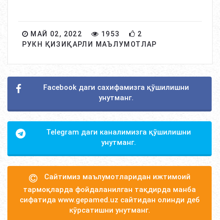
МАЙ 02, 2022
1953
2
РУКН ҚИЗИҚАРЛИ МАЪЛУМОТЛАР
Facebook даги сахифамизга қўшилишни
унутманг.
Telegram даги каналимизга қўшилишни
унутманг.
Сайтимиз маълумотларидан ижтимоий
тармоқларда фойдаланилган тақдирда манба
сифатида www.gepamed.uz сайтидан олинди деб
кўрсатишни унутманг.