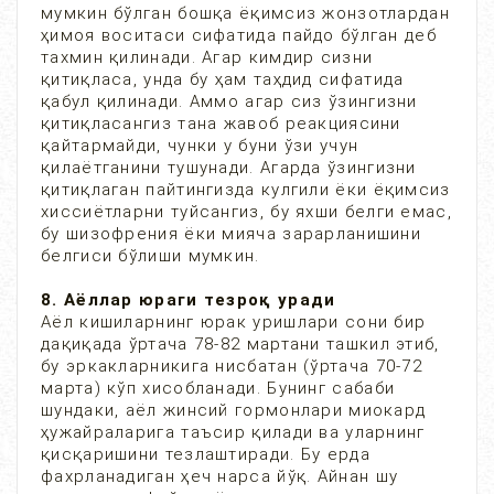
мумкин бўлган бошқа ёқимсиз жонзотлардан
ҳимоя воситаси сифатида пайдо бўлган деб
тахмин қилинади. Агар кимдир сизни
қитиқласа, унда бу ҳам таҳдид сифатида
қабул қилинади. Аммо агар сиз ўзингизни
қитиқласангиз тана жавоб реакциясини
қайтармайди, чунки у буни ўзи учун
қилаётганини тушунади. Агарда ўзингизни
қитиқлаган пайтингизда кулгили ёки ёқимсиз
хиссиётларни туйсангиз, бу яхши белги емас,
бу шизофрения ёки мияча зарарланишини
белгиси бўлиши мумкин.
8. Аёллар юраги тезроқ уради
Аёл кишиларнинг юрак уришлари сони бир
дақиқада ўртача 78-82 мартани ташкил этиб,
бу эркакларникига нисбатан (ўртача 70-72
марта) кўп хисобланади. Бунинг сабаби
шундаки, аёл жинсий гормонлари миокард
ҳужайраларига таъсир қилади ва уларнинг
қисқаришини тезлаштиради. Бу ерда
фахрланадиган ҳеч нарса йўқ. Айнан шу