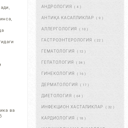
АНДРОЛОГИЯ
АВГ 22, 2017
83707
ади,
( 4 )
АНТИҚА КАСАЛЛИКЛАР
инса,
( 9 )
ХОМИЛА МУДДАТИНИ
АНИҚЛАШНИНГ ҚАНДАЙ
АЛЛЕРГОЛОГИЯ
( 10 )
да
УСУЛЛАР БОР?...
АВГ 22, 2017
77423
ГАСТРОЭНТЕРОЛОГИЯ
( 22 )
тидаги
ГЕМАТОЛОГИЯ
( 12 )
ЧАП ҚОРИН СОХАСИ НИМА
САБАБДАН ОҒРИЙДИ? ...
ГЕПАТОЛОГИЯ
( 34 )
м
НОЯ 13, 2017
64156
ГИНЕКОЛОГИЯ
( 16 )
ДЕРМАТОЛОГИЯ
( 17 )
БОШ МИЯ САРАТОНИНИ
БИРИНЧИ БЕЛГИЛАРИ. ...
ДИЕТОЛОГИЯ
( 64 )
НОЯ 24, 2017
60930
ИНФЕКЦИОН ХАСТАЛИКЛАР
( 32 )
ика ва
б
КАРДИОЛОГИЯ
( 18 )
БОШ ОҒРИШИ. УНИНГ
САБАБЛАРИ ВА ДАВОЛАШ. ...