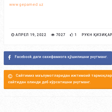
www.gepamed.uz
АПРЕЛ 19, 2022
7027
1
РУКН ҚИЗИҚА
Facebook даги сахифамизга қўшилишни унутманг.
Сайтимиз маълумотларидан ижтимоий тармоқлард
сайтидан олинди деб кўрсатишни унутманг.