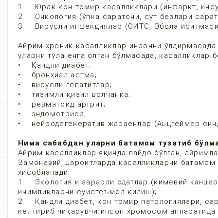
1. Юрак қон томир касалликлари (инфаркт, инсу
2. Онкология (ўпка саратони, сут безлари сарат
3. Вирусли инфекциялар (ОИТС, Эбола иситмаси,
Айрим хроник касалликлар инсонни ўлдирмасада у
уларни тўла енга олган бўлмасада, касалликлар 
• Қандли диабет;
• бронхиал астма;
• вирусли гепатитлар;
• тизимли қизил волчанка;
• ревматоид артрит;
• эндометриоз;
• нейродегенератив жараёнлар (Аьцгеймер синд
Нима сабабдан уларни батамом тузатиб бўлм
Айрим касалликлар яқинда пайдо бўлган, айримл
Замонавий шароитларда касалликларни батамом 
хисобланади:
1. Экология и зарарли одатлар (кимёвий канцеро
ичимликларни суистеъмол қилиш);
2. Қандли диабет, қон томир патологиялари, са
келтириб чиқарувчи инсон хромосом аппаратида 