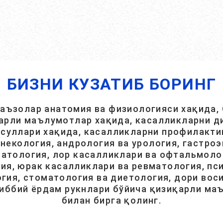
БИЗНИ КУЗАТИБ БОРИНГ
 аъзолар анатомия ва физиологияси хақида, 
арли маълумотлар хақида, касалликларни ди
суллари хақида, касалликларни профилакти
инекология, андрология ва урология, гастроэ
атология, лор касалликлари ва офтальмолог
ия, юрак касалликлари ва ревматология, пси
гия, стоматология ва диетология, дори вос
тиббий ёрдам рукнлари бўйича қизиқарли ма
билан бирга қолинг.