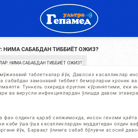
: НИМА САБАБДАН ТИББИЁТ ОЖИЗ?
 мўжизавий таблеткалар йўқ. Давосиз касалликлар ин
а сабабдан замонавий тиббиёт беморларни хроник ва
лмаяпти. Туннель охирида ёруғлик кўриняптими, ёки и
клари ва вирусли инфекциялардан ўлишда давом этав
а фан олдинга қараб силжимокда, инсон геноми қайта
ни каби ўша-ўша касалликлардан муддатидан олдин ва
аргани йўқ. Барвақт ўлимга сабаб бўлувчи асосий дав