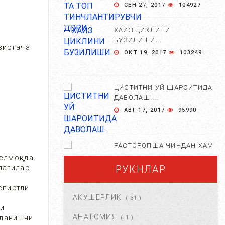
СЕН 27, 2017
104927
ХАЙЗ ЦИКЛИНИ
БУЗИЛИШИ...
зиргача
ОКТ 19, 2017
103249
ЦИСТИТНИ УЙ ШАРОИТИДА
ДАВОЛАШ....
АВГ 17, 2017
95990
РАСТОРОПША ЧИНДАН ХАМ
ФОЙДАЛИМИ?...
елмоқда.
дагилар
РУКНЛАР
АПР 25, 2021
84663
спиртли
АКУШЕРЛИК
( 31 )
ХОМИЛА ЖИНСИНИ
ни
АНИҚЛАШНИНГ
АНАТОМИЯ
нланишни
( 1 )
НОСТАНДАРТ УСУЛЛАРИ....