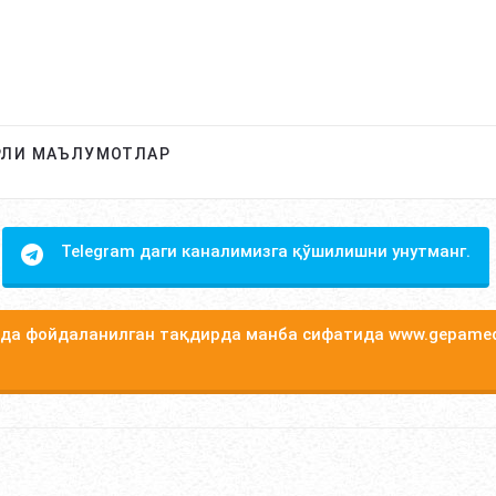
РЛИ МАЪЛУМОТЛАР
Telegram даги каналимизга қўшилишни унутманг.
а фойдаланилган тақдирда манба сифатида www.gepamed