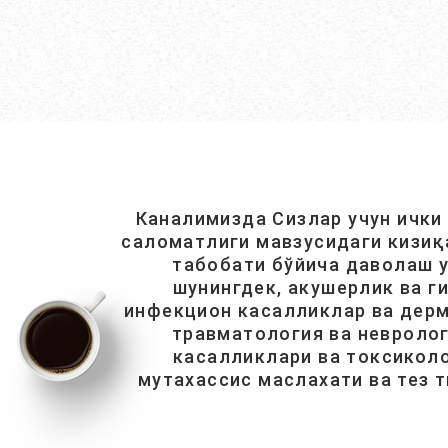
Каналимизда Сизлар учун ички
саломатлиги мавзусидаги кизиқ
табобати бўйича даволаш у
шунингдек, акушерлик ва г
инфекцион касалликлар ва дерм
травматология ва невролог
касалликлари ва токсиколо
мутахассис маслахати ва тез 