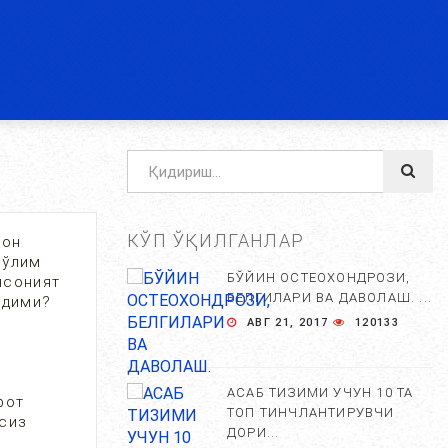
КЎП ЎҚИЛГАНЛАР
сон
 ўлим
БЎЙИН ОСТЕОХОНДРОЗИ,
нсоният
БЕЛГИЛАРИ ВА ДАВОЛАШ. ...
ерадими?
АВГ 21, 2017
120133
АСАБ ТИЗИМИ УЧУН 10 ТА
фот
ТОП ТИНЧЛАНТИРУВЧИ
осиз
ДОРИ...