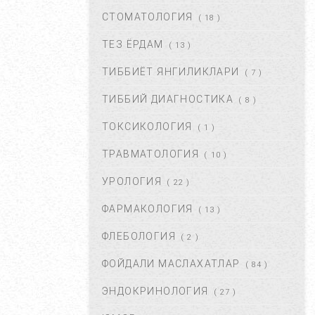
ДАВОЛАШ....
СТОМАТОЛОГИЯ
( 18 )
СЕН 02, 2017
44661
ТЕЗ ЁРДАМ
( 13 )
ТИББИЁТ ЯНГИЛИКЛАРИ
( 7 )
БАЧАДОН МИОМАСИ,
САБАБЛАРИ, БЕЛГИЛАРИ ВА
ТИББИЙ ДИАГНОСТИКА
( 8 )
ДАВОЛАШ. ...
АПР 25, 2018
43370
ТОКСИКОЛОГИЯ
( 1 )
ТРАВМАТОЛОГИЯ
( 10 )
ЮЗГА АЛЛЕРГИЯ ТОШИШИ.
УНИНГ САБАБЛАРИ ВА
УРОЛОГИЯ
( 22 )
ТУРЛАРИ. ...
НОЯ 27, 2017
43370
ФАРМАКОЛОГИЯ
( 13 )
ФЛЕБОЛОГИЯ
( 2 )
ҚОРИН ДАМ БЎЛИШИ
САБАБЛАРИ ВА УНДАН
ФОЙДАЛИ МАСЛАХАТЛАР
( 84 )
ҚУТУЛИШ ЙЎЛЛАРИ....
ИЮЛ 16, 2021
42672
ЭНДОКРИНОЛОГИЯ
( 27 )