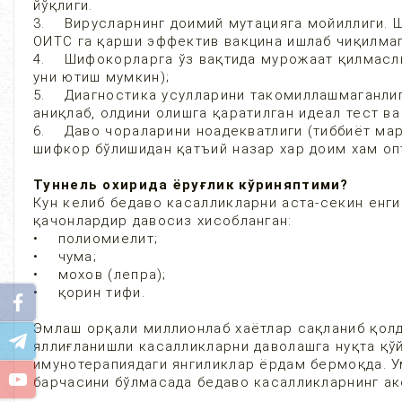
йўқлиги.
3. Вирусларнинг доимий мутацияга мойиллиги. Ш
ОИТС га қарши эффектив вакцина ишлаб чиқилмаг
4. Шифокорларга ўз вақтида мурожаат қилмаслик
уни ютиш мумкин);
5. Диагностика усулларини такомиллашмаганлиг
аниқлаб, олдини олишга қаратилган идеал тест ва
6. Даво чораларини ноадекватлиги (тиббиёт ма
шифкор бўлишидан қатъий назар хар доим хам оп
Туннель охирида ёруғлик кўриняптими?
Кун келиб бедаво касалликларни аста-секин енги
қачонлардир давосиз хисобланган:
• полиомиелит;
• чума;
• мохов (лепра);
• қорин тифи.
Эмлаш орқали миллионлаб хаётлар сақланиб қолд
яллиғланишли касалликларни даволашга нуқта қў
имунотерапиядаги янгиликлар ёрдам бермоқда. Ум
барчасини бўлмасада бедаво касалликларнинг а