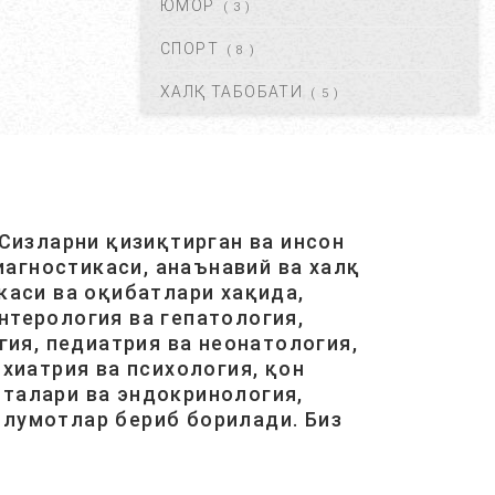
ЮМОР
( 3 )
КРАПИВНИЦА – ЭШАК ЕМИ –
АЛЛЕРГИК ТОШМАЛАР...
СПОРТ
( 8 )
АВГ 20, 2017
42107
ХАЛҚ ТАБОБАТИ
( 5 )
ЮРАК ИШЕМИЯСИ НИМА.
САБАБЛАРИ, БЕЛГИЛАРИ,
ДАВОЛАШ....
АВГ 20, 2017
40472
Сизларни қизиқтирган ва инсон
агностикаси, анаънавий ва халқ
ОСТЕОХОНДРОЗ НИМА,
САБАБЛАРИ, ТУРЛАРИ,
каси ва оқибатлари хақида,
АСОРАТЛАРИ. ...
нтерология ва гепатология,
АВГ 21, 2017
40422
ия, педиатрия ва неонатология,
хиатрия ва психология, қон
италари ва эндокринология,
ГАЙМОРИТ, БЕЛГИЛАРИ ВА
ТУРЛАРИ. ...
ълумотлар бериб борилади. Биз
АВГ 20, 2017
38579