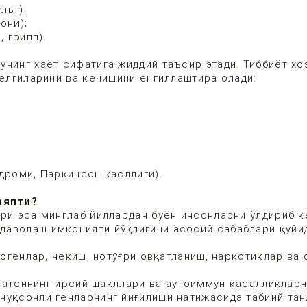
льт);
они);
 грипп).
нинг хаёт сифатига жиддий таъсир этади. Тиббиёт хо
белгиларини ва кечишини енгиллаштира олади:
роми, Паркинсон касллиги).
аяпти?
ари эса минглаб йиллардан буён инсонларни ўлдириб к
даволаш имконияти йўқлигини асосий сабаблари қуйи
генлар, чекиш, нотўғри овқатланиш, наркотиклар ва 
ратоннинг ирсий шакллари ва аутоиммун касалликлар
нуқсонли генларнинг йиғилиши натижасида табиий та