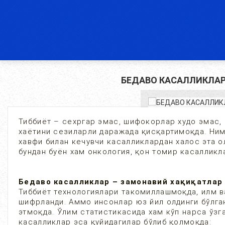
БЕДАВО КАСАЛЛИКЛАР
Тиббиёт – сехргар эмас, шифокорлар худо эмас,
хаётини сезиларли даражада қисқартимоқда. Ним
хавфи билан кечувчи касалликлардан халос эта о
бундан буён хам онкология, қон томир касалли
Бедаво касалликлар – замонавий хақиқатлар
Тиббиёт технологиялари такомиллашмоқда, илм в
шифрланди. Аммо инсонлар юз йил олдинги бўлга
этмоқда. Ўлим статистикасида хам кўп нарса ўзг
касалликлар эса қуйидагилар бўлиб қолмоқда: