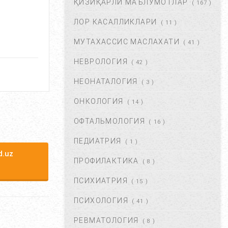
ҚИЗИҚАРЛИ МАЪЛУМОТЛАР
( 167 )
ФЕВ 06, 2018
59811
ЛОР КАСАЛЛИКЛАРИ
( 11 )
МУТАХАССИС МАСЛАХАТИ
ХОМИЛАДОРЛИКДА БОЛА
( 41 )
ТУШИШИ ХАВФИ.
НЕВРОЛОГИЯ
БЕЛГИЛАРИ ВА
( 42 )
САБАБЛАРИ....
НЕОНАТАЛОГИЯ
( 3 )
АВГ 17, 2017
52857
ОНКОЛОГИЯ
( 14 )
БОЛАНГИЗДА БИТ ПАЙДО
БЎЛДИ. НИМА ҚИЛМОҚ
ОФТАЛЬМОЛОГИЯ
( 16 )
КЕРАК? ...
ПЕДИАТРИЯ
( 1 )
ОКТ 01, 2017
47342
.uz
ПРОФИЛАКТИКА
( 8 )
БЎЙИН ЛИМФА ТУГУНЛАРИ
НЕГА КАТТАЛАШАДИ?...
ПСИХИАТРИЯ
( 15 )
МАР 21, 2020
47196
ПСИХОЛОГИЯ
( 41 )
РЕВМАТОЛОГИЯ
( 8 )
ПОЛИАРТРИТ. ТУРЛАРИ.