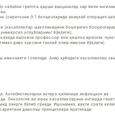
у сабабли гриппга қарши вакциналар хар йили янгилан
ан;
 (саратонни 0-1 босқичларида аниқлаб операция қил
и (касалликлар шаклланишини бошланғич босқичлари
 универсал услубларнинг йўқлиги);
рказида ишловчи профессор ёки қишлоқ врачлик пунк
тимал даво курсини танлай олиш имкони йўқлиги).
ш имконияти топилади. Ахир қуйидаги касалликлар ха
и. Антибиотикларни ихтиро қилиниши инфекцион ва
йди. Онкология ва юрак касалликларини енгишда генет
ид охирги бўлиб сўнади. Ишонамиз, вақти соати кели
ксариятини даволаш принциплари яратилади.