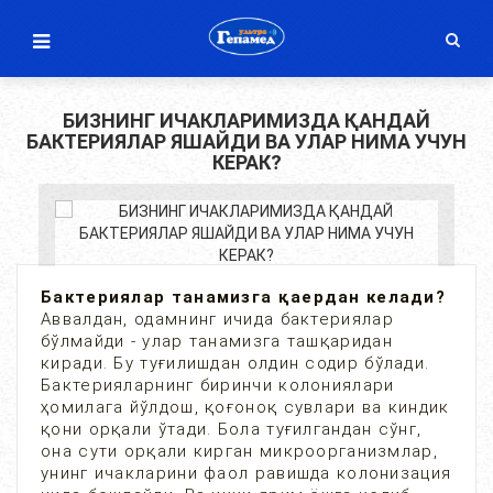
БИЗНИНГ ИЧАКЛАРИМИЗДА ҚАНДАЙ
БАКТЕРИЯЛАР ЯШАЙДИ ВА УЛАР НИМА УЧУН
КЕРАК?
Бактериялар танамизга қаердан келади?
Аввалдан, одамнинг ичида бактериялар
бўлмайди - улар танамизга ташқаридан
киради. Бу туғилишдан олдин содир бўлади.
Бактерияларнинг биринчи колониялари
ҳомилага йўлдош, қоғоноқ сувлари ва киндик
қони орқали ўтади. Бола туғилгандан сўнг,
она сути орқали кирган микроорганизмлар,
унинг ичакларини фаол равишда колонизация