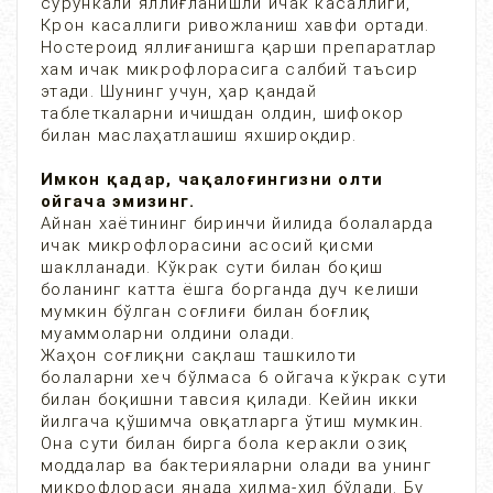
сурункали яллиғланишли ичак касаллиги,
Крон касаллиги ривожланиш хавфи ортади.
Ностероид яллиғанишга қарши препаратлар
хам ичак микрофлорасига салбий таъсир
этади. Шунинг учун, ҳар қандай
таблеткаларни ичишдан олдин, шифокор
билан маслаҳатлашиш яхшироқдир.
Имкон қадар, чақалоғингизни олти
ойгача эмизинг.
Айнан хаётининг биринчи йилида болаларда
ичак микрофлорасини асосий қисми
шаклланади. Кўкрак сути билан боқиш
боланинг катта ёшга борганда дуч келиши
мумкин бўлган соғлиғи билан боғлиқ
муаммоларни олдини олади.
Жаҳон соғлиқни сақлаш ташкилоти
болаларни хеч бўлмаса 6 ойгача кўкрак сути
билан боқишни тавсия қилади. Кейин икки
йилгача қўшимча овқатларга ўтиш мумкин.
Она сути билан бирга бола керакли озиқ
моддалар ва бактерияларни олади ва унинг
микрофлораси янада хилма-хил бўлади. Бу