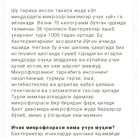
Шу тариқа инсон танаси жуда кўп
миқдордаги микроорганизмлар учун «уй» га
айланади. Вазни 70 килограмм бўлган одамда
тахминан 38 триллион бактериялар яшаб,
уларнинг тури 1000 тадан ортади. Бу
бактерияларнинг аксарияти йўғон ичакда
яшайди. Негаки бу ичак шиллиқ қаватида биз
истеъмол қилганда тушиб турадиган етарли
миқдорда озуқа моддалар ва кўпайиш учун
қулай иссиқ ва нам шароит мавжуд.
Микрофлоранинг таркибига инсоннинг
овқатланиши, турмуш тарзи, ёши,
антибиотиклар ва дорилар қабул қилиши,
генетикаси ва саломатлиги таъсир қилади.
Турли мамлакатлардаги одамлар
микрофлораси бир-биридан фарқ қилади.
Ҳаёт давомида микрофлора жуда барқарор
бўлиб, аммо у ўзгариши хам мумкин.
Ичак микрофлораси нима учун муҳим?
Бактериялар ичакларда шунчаки яшамайди: