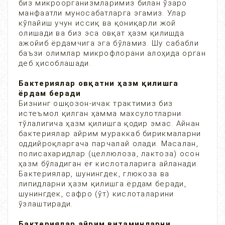
биз микроорганизмларимиз билан ўзаро
манфаатли муносабатларга эгамиз. Улар
кўпайиш учун иссиқ ва қониқарли жой
олишади ва биз эса овқат ҳазм қилишда
ажойиб ёрдамчига эга бўламиз. Шу сабабли
баъзи олимлар микрофлорани алоҳида орган
деб ҳисоблашади.
Бактериялар овқатни ҳазм қилишга
ёрдам беради
Бизнинг ошқозон-ичак трактимиз биз
истеъмол қилган ҳамма махсулотларни
тўлалигича ҳазм қилишга қодир эмас. Айнан
бактериялар айрим мураккаб бирикмаларни
оддийроқларгача парчалай олади. Масалан,
полисахаридлар (целлюлоза, лактоза) осон
ҳазм бўладиган ёғ кислоталарига айланади.
Бактериялар, шунингдек, глюкоза ва
липидларни ҳазм қилишга ёрдам беради,
шунингдек, сафро (ўт) кислоталарини
ўзлаштиради.
Бактериялар айрим витаминларни