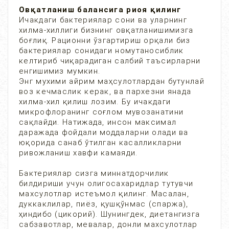
Овқатланиш балансига риоя қилинг
Ичакдаги бактериялар сони ва уларнинг
хилма-хиллиги бизнинг овқатланишимизга
боғлиқ. Рационни ўзгартириш орқали биз
бактериялар сонидаги номутаносиблик
келтириб чиқарадиган салбий таъсирларни
енгишимиз мумкин.
Энг мухими айрим маҳсулотлардан бутунлай
воз кечмаслик керак, ва пархезни янада
хилма-хил қилиш лозим. Бу ичакдаги
микрофлоранинг соғлом мувозанатини
сақлайди. Натижада, инсон максимал
даражада фойдали моддаларни олади ва
юқорида санаб ўтилган касалликларни
ривожланиш хавфи камаяди.
Бактериялар сизга миннатдорчилик
билдириши учун олигосахаридлар тутувчи
махсулотлар истеъмол қилинг. Масалан,
дуккаклилар, пиёз, қушқўнмас (спаржа),
ҳиндибо (цикорий). Шунингдек, диетангизга
сабзавотлар, мевалар, донли махсулотлар