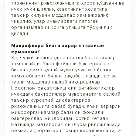
тизимининг ривожланишига ҳисса қўшувчи ва
ичак ички шиллиқ қаватининг ҳолатига
таъсир қилувчи моддалар хам ажралиб
чиқилиб, улар ичаклардаги патоген
организмларни қонга ўтишига тўсқинлик
қилади.
Микрофлора бизга зарар етказиши
мумкинми?
Ҳа, чунки ичакларда зарарли бактериялар
хам яшайди. Улар фойдали бактериялар
билан доимо қулай муҳит учун «фойдали
ҳамкасблари» билан рақобатлашадилар ва
турли моддалар ишлаб чиқарадилар.
Носоғлом овқатланиш ёки антибиотиклар
ичакдаги бактериялар мувозанатига салбий
таъсир кўрсатиб, дисбактериоз
ривожланишига сабаб бўлади, яъни зарарли
микроорганизмлар баланси фойдали
бактериялар миқдоридан ортиб кетади.
Натижада метаболик синдром ривожланади:
семизлик, юрак-қон томир касалликлари, 2-