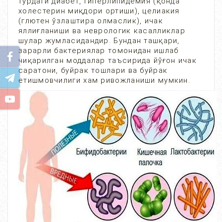
турдаги диабет, гиперлипидемия (қонда
холестерин миқдори ортиши), целиакия
(глютен ўзлаштира олмаслик), ичак
яллиғланиши ва неврологик касалликлар
шулар жумласидандир. Бундан ташқари,
зарарли бактериялар томонидан ишлаб
чиқарилган моддалар таъсирида йўғон ичак
саратони, буйрак тошлари ва буйрак
етишмовчилиги хам ривожланиши мумкин.