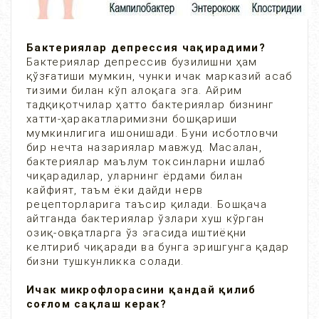
Бактериялар депрессия чақирадими?
Бактериялар депрессив бузилишни ҳам
қўзғатиши мумкин, чунки ичак марказий асаб
тизими билан кўп алоқага эга. Айрим
тадқиқотчилар ҳатто бактериялар бизнинг
хатти-ҳаракатларимизни бошқариши
мумкинлигига ишонишади. Буни исботловчи
бир нечта назариялар мавжуд. Масалан,
бактериялар маълум токсинларни ишлаб
чиқарадилар, уларнинг ёрдами билан
кайфият, таъм ёки дайди нерв
рецепторларига таъсир қилади. Бошқача
айтганда бактериялар ўзлари хуш кўрган
озиқ-овқатларга ўз эгасида иштиёқни
келтириб чиқаради ва бунга эришгунга қадар
бизни тушкунликка солади.
Ичак микрофлорасини қандай қилиб
соғлом сақлаш керак?