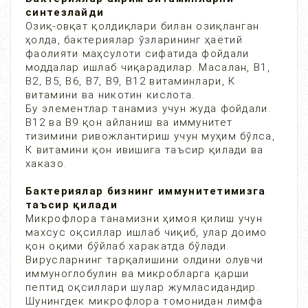
синтезлайди
Озиқ-овқат қолдиқлари билан озиқланган
ҳолда, бактериялар ўзларининг ҳаётий
фаолияти маҳсулоти сифатида фойдали
моддалар ишлаб чиқарадилар. Масалан, B1,
B2, B5, B6, B7, B9, B12 витаминлари, К
витамини ва никотин кислота.
Бу элементлар танамиз учун жуда фойдали.
В12 ва В9 қон айланиш ва иммунитет
тизимини ривожлантириш учун муҳим бўлса,
К витамини қон ивишига таъсир қилади ва
хаказо.
Бактериялар бизнинг иммунитетимизга
таъсир қилади
Микрофлора танамизни ҳимоя қилиш учун
махсус оқсиллар ишлаб чиқиб, улар доимо
қон оқими бўйлаб харакатда бўлади.
Вирусларнинг тарқалишини олдини олувчи
иммуноглобулин ва микробларга қарши
пептид оқсиллари шулар жумласидандир.
Шунингдек микрофлора томонидан лимфа