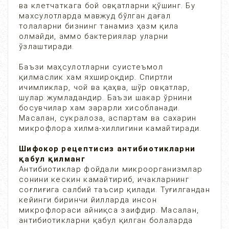
ва клетчаткага бой овқатларни қўшинг. Бу
махсулотларда мавжуд бўлган дағал
толаларни бизнинг танамиз ҳазм қила
олмайди, аммо бактериялар уларни
ўзлаштиради.
Баъзи маҳсулотларни суистеъмол
қилмаслик хам яхшироқдир. Спиртли
ичимликлар, чой ва қаҳва, шўр овқатлар,
шулар жумладандир. Баъзи шакар ўрнини
босувчилар хам зарарли хисобланади.
Масалан, сукралоза, аспартам ва сахарин
микрофлора хилма-хиллигини камайтиради.
Шифокор рецептисиз антибиотикларни
қабул қилманг
Антибиотиклар фойдали микроорганизмлар
сонини кескин камайтириб, ичакларнинг
соғлиғига салбий таъсир қилади. Туғилгандан
кейинги биринчи йилларда инсон
микрофлораси айниқса заифдир. Масалан,
антибиотикларни қабул қилган болаларда