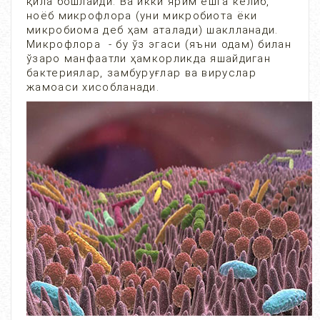
қила бошлайди. Ва икки ярим ёшга келиб,
ноёб микрофлора (уни микробиота ёки
микробиома деб ҳам аталади) шаклланади.
Микрофлора - бу ўз эгаси (яъни одам) билан
ўзаро манфаатли ҳамкорликда яшайдиган
бактериялар, замбуруғлар ва вируслар
жамоаси хисобланади.