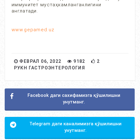
иммунитет мустаҳкамланганлигини
англатади.
www.gepamed.uz
ФЕВРАЛ 06, 2022
9182
2
РУКН ГАСТРОЭНТЕРОЛОГИЯ
Facebook даги сахифамизга қўшилишни
унутманг.
Telegram даги каналимизга қўшилишни
унутманг.