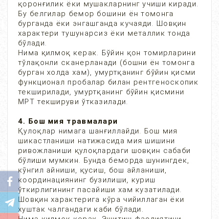
қоронғилик ёки мушакларнинг учиши киради.
Бу белгилар бемор бошини ён томонга
бурганда ёки энгашганда кучаяди. Шовқин
характери тушунарсиз ёки металлик тонда
бўлади.
Нима қилмоқ керак. Бўйин қон томирларини
тўлақонли сканерланади (бошни ён томонга
бурган холда хам), умуртқанинг бўйин қисми
функционал пробалар билан рентгеноскопик
текширилади, умуртқанинг бўйин қисмини
МРТ текшируви ўтказилади.
4. Бош мия травмалари
Қулоқлар нимага шанғиллайди. Бош мия
шикастланиши натижасида мия шишини
ривожланиши қулоқлардаги шовқин сабаби
бўлиши мумкин. Бунда беморда шунингдек,
кўнгил айниши, қусиш, бош айланиши,
координациянинг бузилиши, куриш
ўткирлигининг пасайиши хам кузатилади.
Шовқин характерига кўра чийиллаган ёки
хуштак чалгандаги каби бўлади.