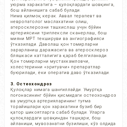
уюрма харакатига – қулоқлардаги шовқинга,
бош айланишига сабаб булади.
Нима қилмоқ керак. Аввал терапевт ва
невропатолог маслахатини олиш,
атеросклерозни ташхислаш учун бўйин
артериясини триплексли сканерлаш, бош
мияни МРТ текшируви ва ангиографияси
ўтказилади. Даволаш қон томирларни
зарарланиш даражасига ва атеросклероз
бляшкаси катталигига қараб белгиланади.
Қон томирларни мустахкамловчи,
холестеринни «эритувчи» препаратлар
буюрилади, ёки оператив даво ўтказилади.
3. Остеохондроз
Қулоқлар нимага шанғиллайди. Умуртқа
поғонасининг бўйин қисмидаги остеохондроз
ва умуртқа артерияларининг туғма
торайишлари қон харакатини бузиб бир
қатор шикоятларга сабаб булади. Уларга
қулоқлардаги шовқиндан ташқари, бош
айланиши, мувозанатни бузилиши, кўз олдида