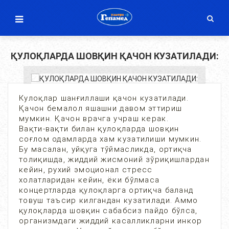
ҚУЛОҚЛАРДА ШОВҚИН ҚАЧОН КУЗАТИЛАДИ:
Кулоқлар шанғиллаши қачон кузатилади.
Қачон бемалол яшашни давом эттириш
мумкин. Қачон врачга учраш керак.
Вақти-вақти билан қулоқларда шовқин
соғлом одамларда хам кузатилиши мумкин.
Бу масалан, уйқуга тўймасликда, ортиқча
толиқишда, жиддий жисмоний зўриқишлардан
кейин, рухий эмоционал стресс
холатларидан кейин, ёки бўлмаса
концертларда қулоқларга ортиқча баланд
товуш таъсир килгандан кузатилади. Аммо
қулоқларда шовқин сабабсиз пайдо бўлса,
организмдаги жиддий касалликларни инкор