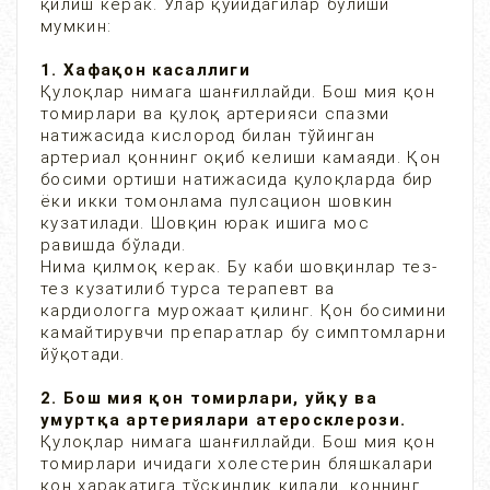
қилиш керак. Улар қуйидагилар бўлиши
мумкин:
1. Хафақон касаллиги
Қулоқлар нимага шанғиллайди. Бош мия қон
томирлари ва қулоқ артерияси спазми
натижасида кислород билан тўйинган
артериал қоннинг оқиб келиши камаяди. Қон
босими ортиши натижасида қулоқларда бир
ёки икки томонлама пулсацион шовкин
кузатилади. Шовқин юрак ишига мос
равишда бўлади.
Нима қилмоқ керак. Бу каби шовқинлар тез-
тез кузатилиб турса терапевт ва
кардиологга мурожаат қилинг. Қон босимини
камайтирувчи препаратлар бу симптомларни
йўқотади.
2. Бош мия қон томирлари, уйқу ва
умуртқа артериялари атеросклерози.
Қулоқлар нимага шанғиллайди. Бош мия қон
томирлари ичидаги холестерин бляшкалари
қон харакатига тўсқинлик қилади, қоннинг