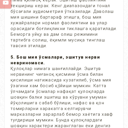
Нима қилмоқ керак. Эшитиш фаолиятини
текшириш керак. Кенг диапазондаги тонал
бўсағали аудиометрия ўтказилади. Даволаш
мия шишини бартараф этишга, бош мия
хужайралари нормал фаолиятини ва улар
орасидаги боғлиқликни тиклашга қаратилади.
Беморга уйқу ва дам олиш режимини
тартибга солиш, ёқимли мусиқа тинглаш
тавсия этилади.
5. Бош мия ўсмалари, эшитув нерви
невриномаси.
Қулоқлар нимага шанғиллайди. Эшитув
нервининг чиғаноқ қисмини ўсма билан
қисилиши натижасида кузатилиб, ўсма мия
ўзагини хам босиб қўйиши мумкин. Катта
ўлчамдаги ўсмалар нафақат қулоқларда
шовқин балки эшитиш ва кўрувни умуман
йўқолишига сабаб бўлиши, нафас ва қон
томирларни харакатга келтирувчи
марказларни зарарлаб бемор хаётига хавф
туғдириши мумкин. Бунда қулоқлардаги
шовқин характери жаранглаган ёки денгиз