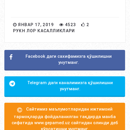
ЯНВАР 17, 2019
4523
2
РУКН ЛОР КАСАЛЛИКЛАРИ
Facebook даги сахифамизга қўшилишни
унутманг.
Telegram даги каналимизга қўшилишни
унутманг.
Сайтимиз маълумотларидан ижтимоий
тармоқларда фойдаланилган тақдирда манба
сифатида www.gepamed.uz сайтидан олинди деб
кўрсатишни унутманг.