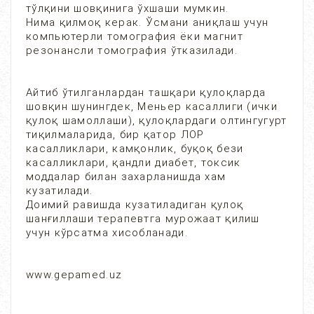
тўлқини шовқинига ўхшаши мумкин.
Нима қилмоқ керак. Ўсмани аниқлаш учун
компьютерли томография ёки магнит
резонансли томография ўтказилади.
Айтиб ўтилганлардан ташқари қулоқларда
шовқин шунингдек, Меньер касаллиги (ички
қулоқ шамоллаши), қулоқлардаги олтингугурт
тиқилмаларида, бир қатор ЛОР
касалликлари, камқонлик, буқоқ бези
касалликлари, қандли диабет, токсик
моддалар билан захарланишда хам
кузатилади.
Доимий равишда кузатиладиган қулоқ
шанғиллаши терапевтга мурожаат қилиш
учун кўрсатма хисобланади.
www.gepamed.uz