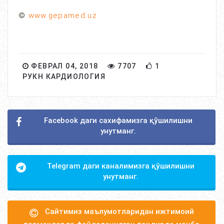
©
www.gepamed.uz
ФЕВРАЛ 04, 2018
7707
1
РУКН КАРДИОЛОГИЯ
Facebook даги сахифамизга қўшилишни
унутманг.
Telegram даги каналимизга қўшилишни
унутманг.
Сайтимиз маълумотларидан ижтимоий