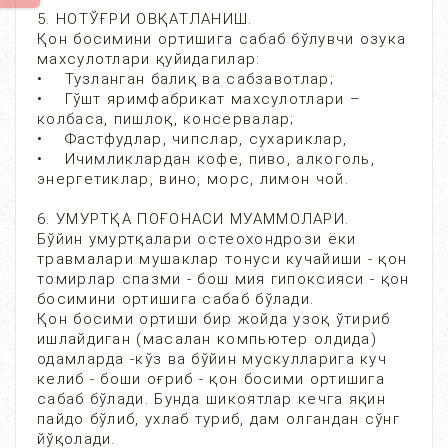
5. НОТЎҒРИ ОВҚАТЛАНИШ.
Қон босимини ортишига сабаб бўлувчи озука
махсулотлари қуйидагилар:
• Тузланган балиқ ва сабзавотлар;
• Гўшт яримфабрикат махсулотлари –
колбаса, пишлоқ, консервалар;
• Фастфудлар, чипслар, сухариклар,
• Ичимликлардан кофе, пиво, алкоголь,
энергетиклар, вино, морс, лимон чой.
6. УМУРТҚА ПОҒОНАСИ МУАММОЛАРИ.
Бўйин умуртқалари остеохондрози ёки
травмалари мушаклар тонуси кучайиши - қон
томирлар спазми - бош мия гипоксияси - қон
босимини ортишига сабаб бўлади.
Қон босими ортиши бир жойда узоқ ўтириб
ишлайдиган (масалан компьютер олдида)
одамларда -кўз ва бўйин мускулларига куч
келиб - боши оғриб - қон босими ортишига
сабаб бўлади. Бунда шикоятлар кечга яқин
пайдо бўлиб, ухлаб туриб, дам олгандан сўнг
йўқолади.