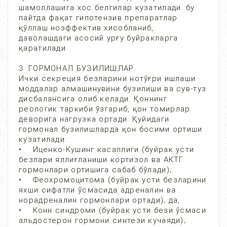
шамоллашига хос белгилар кузатилади. бу
пайтда фақат гипотензив препаратлар
қўллаш ноэффектив хисобланиб,
даволашдаги асосий урғу буйракларга
қаратилади.
3. ГОРМОНАЛ БУЗИЛИШЛАР.
Ички секреция безларини нотўғри ишлаши
моддалар алмашинувини бузилиши ва сув-туз
дисбалансига олиб келади. Қоннинг
реологик таркиби ўзгариб, қон томирлар
деворига нагрузка ортади. Қуйидаги
гормонал бузилишларда қон босими ортиши
кузатилади:
• Иценко-Кушинг касаллиги (буйрак усти
безлари яллиғланиши кортизол ва АКТГ
гормонлари ортишига сабаб бўлади);
• Феохромоцитома (буйрак усти безларини
яхши сифатли ўсмасида адреналин ва
норадреналин гормонлари ортади); да,
• Конн синдроми (буйрак усти бези ўсмаси
альдостерон гормони синтези кучаяди);