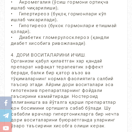
• Акромегалия (ўсиш гормони ортиқча
ишлаб чиқарилиши);
• Гипертиреоз (буқоқ гормонлари кўп
ишлаб чикарилади);
• Гипотиреоз (букок гормонлари етишмай
қолади);
• Диабетик гломерулосклероз (қандли
диабет хисобига ривожланади).
4. ДОРИ ВОСИТАЛАРИНИ ИЧИШ.
Организм қабул қилаётган хар қандай
препарат нафақат терапевтик эффект
беради, балки бир қатор аъзо ва
тўқималарнинг нормал фаолиятига салбий
таъсир этади. Айрим дори воситалари эса
гипотензив препаратларнинг фойдали
таъсирини камайтиради. Ностероид
яллиғанишга ва йўталга қарши препаратлар
қон босимини ортишига сабаб бўлади. Шу
сабабли врачлар гипертоникларга бир нечта
дори воситаларини буюраётганда уларнинг
ўзаро таъсирини хисобга олиши керак.