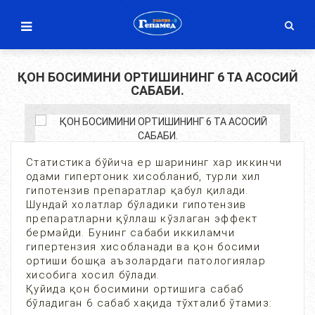
ҚОН БОСИМИНИ ОРТИШИНИНГ 6 ТА АСОСИЙ
САБАБИ.
Статистика бўйича ер шарининг хар иккинчи
одами гипертоник хисобланиб, турли хил
гипотензив препаратлар қабул қилади.
Шундай холатлар бўладики гипотензив
препаратларни қўллаш кўзлаган эффект
бермайди. Бунинг сабаби иккиламчи
гипертензия хисобланади ва қон босими
ортиши бошқа аъзолардаги патологиялар
хисобига хосил бўлади.
Қуйида қон босимини ортишига сабаб
бўладиган 6 сабаб хақида тўхталиб ўтамиз: