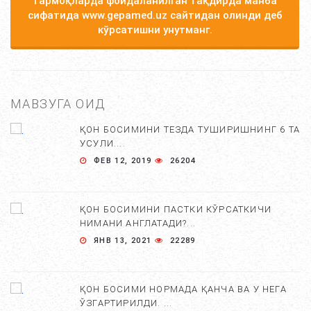
тармоқларда фойдаланилган тақдирда манба
сифатида www.gepamed.uz сайтидан олинди деб
кўрсатишни унутманг.
МАВЗУГА ОИД
ҚОН БОСИМИНИ ТЕЗДА ТУШИРИШНИНГ 6 ТА
УСУЛИ....
ФЕВ 12, 2019
26204
ҚОН БОСИМИНИ ПАСТКИ КЎРСАТКИЧИ
НИМАНИ АНГЛАТАДИ?...
ЯНВ 13, 2021
22289
ҚОН БОСИМИ НОРМАДА ҚАНЧА ВА У НЕГА
ЎЗГАРТИРИЛДИ. ...