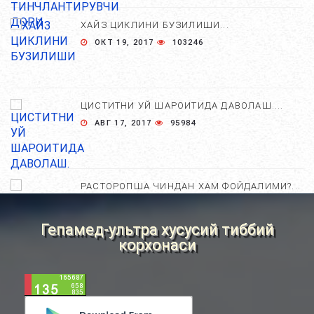
ХАЙЗ ЦИКЛИНИ БУЗИЛИШИ...
ОКТ 19, 2017
103246
ЦИСТИТНИ УЙ ШАРОИТИДА ДАВОЛАШ....
АВГ 17, 2017
95984
РАСТОРОПША ЧИНДАН ХАМ ФОЙДАЛИМИ?...
АПР 25, 2021
84649
Гепамед-ультра хусусий тиббий
корхонаси
ХОМИЛА ЖИНСИНИ АНИҚЛАШНИНГ
НОСТАНДАРТ УСУЛЛАРИ....
АВГ 22, 2017
83704