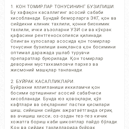
1. КОН ТОМИРЛАР ТОНУСИНИНГ БУЗИЛИШИ.
Бу хафақон касаллигинг асосий сабаби
хисобланади. Бундай беморларга ЭКГ, қон ва
сийдикни клиник тахлили, қонни биохимик
тахлили, ички аъзоларни УЗИ си ва кўкрак
қафасини рентгеноскопияси қилинади.
Олинган хулосалар асосида қон томирлар
тонусини бузилиши аниқланса қон босимини
оптимал даражада ушлаб турувчи
препаратлар буюрилади. Қон томирлар
деворини мустахкамловчи пархез ва
жисмоний машқлар танланади.
2. БУЙРАК КАСАЛЛИКЛАРИ.
Буйракни яллиғланиши иккиламчи қон
босими ортишининг асосий сабабчиси
хисобланади. Бунда юз қовоқлари, қўл
кафтлари ва оёқларнинг пастки қисмлари
шиш; сийишни сийдик ажратаётганда оғриқ
ва ачишиш хисси; оз-оздан тез-тез кичик
хожатга бориш каби шикоятлар пайдо бўлади.
Қон ва сийдик тахлилларида буйрак