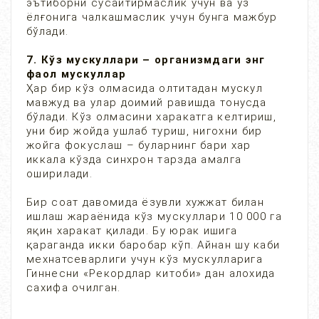
эътиборни сусайтирмаслик учун ва ўз
ёлғонига чалкашмаслик учун бунга мажбур
бўлади.
7. Кўз мускуллари – организмдаги энг
фаол мускуллар
Ҳар бир кўз олмасида олтитадан мускул
мавжуд ва улар доимий равишда тонусда
бўлади. Кўз олмасини харакатга келтириш,
уни бир жойда ушлаб туриш, нигохни бир
жойга фокуслаш – буларнинг бари хар
иккала кўзда синхрон тарзда амалга
оширилади.
Бир соат давомида ёзувли хужжат билан
ишлаш жараёнида кўз мускуллари 10 000 га
яқин харакат қилади. Бу юрак ишига
қараганда икки баробар кўп. Айнан шу каби
мехнатсеварлиги учун кўз мускулларига
Гиннесни «Рекордлар китоби» дан алохида
сахифа очилган.