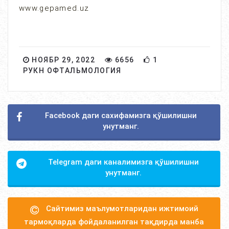
www.gepamed.uz
НОЯБР 29, 2022
6656
1
РУКН ОФТАЛЬМОЛОГИЯ
Facebook даги сахифамизга қўшилишни
унутманг.
Telegram даги каналимизга қўшилишни
унутманг.
Сайтимиз маълумотларидан ижтимоий
тармоқларда фойдаланилган тақдирда манба