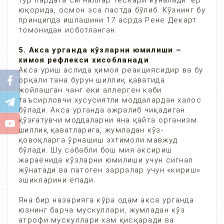
тўр пардага сигналлар тескари йўналади: ер
юқорида, осмон эса пастда бўлиб. Кўзнинг бу
принципда ишлашини 17 асрда Рене Декарт
томонидан исботланган.
5. Акса урганда кўзларни юмилиши –
химоя рефлекси хисобланади
Акса уриш аслида ҳимоя реакциясидир ва бу
орқали тана бурун шиллиқ қаватида
жойлашган чанг ёки аллерген каби
таъсирловчи хусусиятли моддалардан халос
бўлади. Акса урганда ажралиб чиқадиган
қўзғатувчи моддаларни яна қайта организм
шиллиқ қаватларига, жумладан кўз-
қовоқларга ўрнашиш эхтимоли мавжуд
бўлади. Шу сабабли бош мия аксириш
жараёнида кўзларни юмилиши учун сигнал
жўнатади ва патоген зарралар учун «кириш»
эшикларини ёпади.
Яна бир назарияга кўра одам акса урганда
юзнинг барча мускуллари, жумладан кўз
атрофи мускуллари хам қисқаради ва