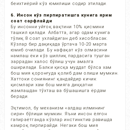
беихтиёрий кўз юмилиши содир этилади.
6. Инсон кўз пирпиратишга кунига ярим
соат сарфлайди
Бу инсонни уйғоқ вақтини 10% қисмини
ташкил қилади. Албатта, агар одам кунига
тўлиқ 8 соат ухлайдиган деб хисобласак.
Кўзлар бир дақиқада ўртача 10-20 марта
юмиб очилади. Бу нафақат кўз олмасини
намлаш ёки кўз шиллиқ пардасига тушган
заррадан халос бўлиш учун амалга
оширилади. Балки қисқа муддат бўлса хам
бош мия қоронғуда қолиб дам олиши мумкин.
Хаттоки сониянинг қандайдир кичик
қисмлари хам бош мияга диққатни
жамлашдан тўхташ ва бўшашишга ёрдам
беради.
Эҳтимол, бу механизм «алдаш илмининг
сири» бўлиши мумкин. Яъни инсон ёлғон
гапираётганда кўзлар инстинктив равишда
камроқ пирпирайди. Негаки бош мия