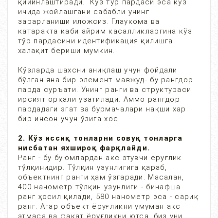
қийинлаштиради. Кўз тўр пардаси эса кўз
ичида жойлашгани сабабли унинг
зарарланиши иложсиз. Глаукома ва
катаракта каби айрим касалликларгина кўз
тўр пардасини идентификация қилишга
халақит бериши мумкин.
Кўзларда шахсни аниқлаш учун фойдали
бўлган яна бир элемент мавжуд- бу рангдор
парда суръати. Унинг ранги ва структураси
ирсият орқали узатилади. Аммо рангдор
пардадаги эгат ва бурмачалари нақши хар
бир инсон учун ўзига хос.
2. Кўз иссиқ тонларни совуқ тонларга
нисбатан яхшироқ фарқлайди.
Ранг - бу буюмлардан акс этувчи ёруғлик
тўлқинидир. Тўлқин узунлигига қараб,
объектнинг ранги ҳам ўзгаради. Масалан,
400 нанометр тўлқин узунлиги - бинафша
ранг ҳосил қилади, 580 нанометр эса - сариқ
ранг. Агар объект ёруғликни умуман акс
этмаса ва фақат ёруғликни ютса, биз уни