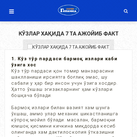
КЎЗЛАР ХАҚИДА 7 ТА АЖОЙИБ ФАКТ
1. Кўз тўр пардаси бармоқ излари каби
ўзига хос
Кўз тўр пардаси қон томир манзарасини
шаклланиши ирсиятга боғлиқ эмас, шу
сабали у ҳар бир инсон учун ўзига хосдир.
Ҳатто ўхшаш эгизакларнинг ҳам кўзлари
бошқача бўлади.
Бармоқ излари билан вазият хам шунга
ўхшаш, аммо улар механик шикастланишга
кўпроқ мойил бўлади: масалан, бармоқни
юмшоқ қисмини кичкина миқдорда кесиб
олинганда хам дактилоскопия ўтказишни