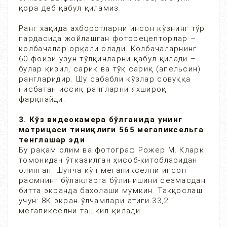
қора деб қабул қиламиз.
Ранг хақида ахборотларни инсон кўзнинг тўр
пардасида жойлашган фоторецепторлар –
колбачалар орқали олади. Колбачаларнинг
60 фоизи узун тўлқинларни қабул қилади –
булар қизил, сариқ ва тўқ сариқ (апельсин)
рангларидир. Шу сабабли кўзлар совуққа
нисбатан иссиқ рангларни яхшироқ
фарқлайди.
3. Кўз видеокамера бўлганида унинг
матрицаси тиниқлиги 565 мегапиксельга
тенглашар эди
Бу рақам олим ва фотограф Рожер М. Кларк
томонидан ўтказилган ҳисоб-китобларидан
олинган. Шунча кўп мегапикселни инсон
расмнинг бўлакларга бўлинишини сезмасдан
битта экранда бахолаши мумкин. Таққослаш
учун: 8К экран ўлчамлари атиги 33,2
мегапикселни ташкил қилади.