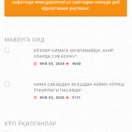
сифатида www.gepamed.uz сайтидан олинди деб
кўрсатишни унутманг.
МАВЗУГА ОИД
КЎЗЛАР НИМАГА МУЗЛАМАЙДИ, АХИР
УЛАРДА СУВ БОРКУ?...
ЯНВ 05, 2024
9600
НИМА САБАБДАН 40 ЁШДАН КЕЙИН КЎРИШ
ЎТКИРЛИГИ ПАСАЯДИ? ...
ЯНВ 02, 2020
3131
КЎП ЎҚИЛГАНЛАР