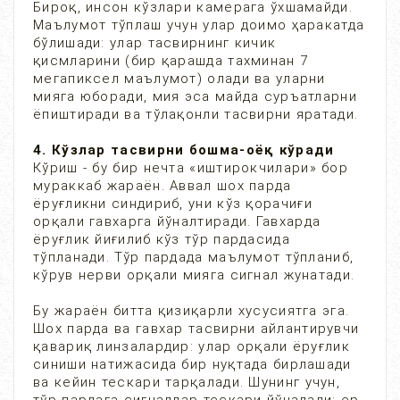
Бироқ, инсон кўзлари камерага ўхшамайди.
Маълумот тўплаш учун улар доимо ҳаракатда
бўлишади: улар тасвирнинг кичик
қисмларини (бир қарашда тахминан 7
мегапиксел маълумот) олади ва уларни
мияга юборади, мия эса майда суръатларни
ёпиштиради ва тўлақонли тасвирни яратади.
4. Кўзлар тасвирни бошма-оёқ кўради
Кўриш - бу бир нечта «иштирокчилари» бор
мураккаб жараён. Аввал шох парда
ёруғликни синдириб, уни кўз қорачиғи
орқали гавхарга йўналтиради. Гавхарда
ёруғлик йиғилиб кўз тўр пардасида
тўпланади. Тўр пардада маълумот тўпланиб,
кўрув нерви орқали мияга сигнал жунатади.
Бу жараён битта қизиқарли хусусиятга эга.
Шох парда ва гавхар тасвирни айлантирувчи
қавариқ линзалардир: улар орқали ёруғлик
синиши натижасида бир нуқтада бирлашади
ва кейин тескари тарқалади. Шунинг учун,